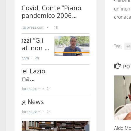
soluzio
un'inon
cronac
Tag:
ad
PO
Aldo Mo