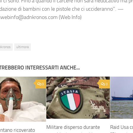
ni ci sono. Fino a quando il carcere non sarà rieducativo ma 
dazione di bambini con le pistole che ci uccideranno''. —
awebinfo@adnkronos.com (Web Info)
nkronos
ultimora
TREBBERO INTERESSARTI ANCHE...
0
0
Militare disperso durante
Raid Usa co
ntano ricoverato