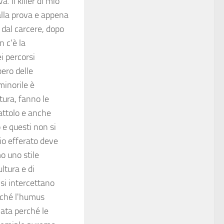
. Il killer di mio
alla prova e appena
o dal carcere, dopo
n c'è la
i percorsi
bero delle
minorile è
tura, fanno le
attolo e anche
 e questi non si
io efferato deve
o uno stile
ltura e di
si intercettano
erché l'humus
nata perché le