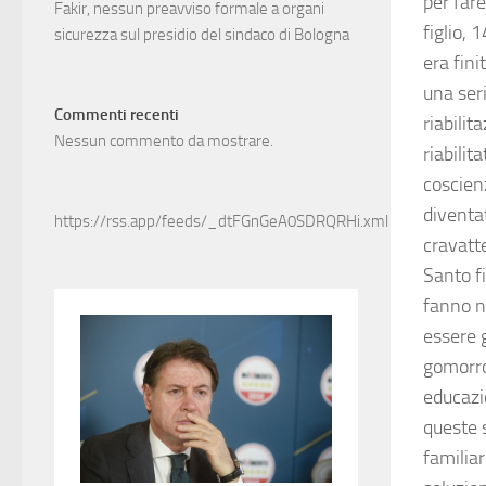
per fare
Fakir, nessun preavviso formale a organi
figlio, 
sicurezza sul presidio del sindaco di Bologna
era fini
una seri
Commenti recenti
riabilit
Nessun commento da mostrare.
riabilit
coscien
diventat
https://rss.app/feeds/_dtFGnGeA0SDRQRHi.xml
cravatt
Santo f
fanno n
essere 
gomorroi
educazi
queste 
familiar