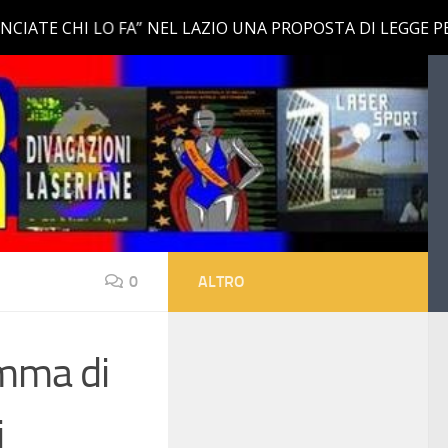
0
ALTRO
amma di
i