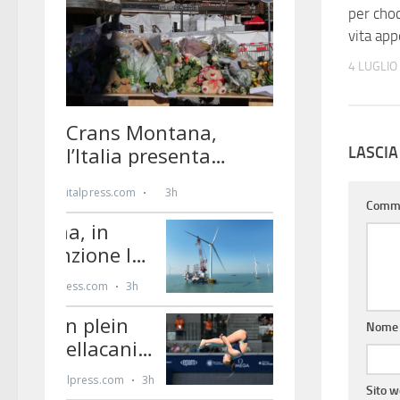
per choc
vita app
4 LUGLIO
LASCI
Comm
Nom
Sito 