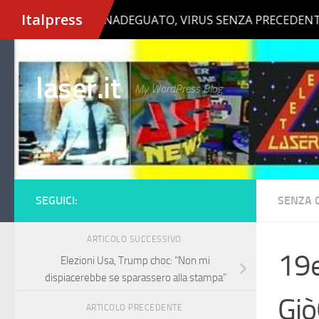
Salta al contenuto
laser.it
My WordPress Blog
SEGUICI:
SENZA 
ARTICOLO SUCCESSIVO
19e
Elezioni Usa, Trump choc: “Non mi
dispiacerebbe se sparassero alla stampa”
Giò
ARTICOLO PRECEDENTE