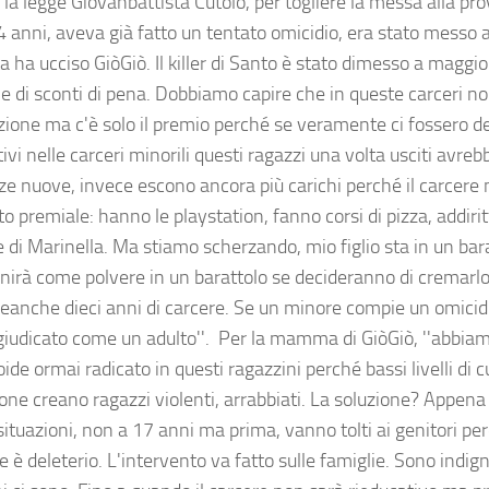
 la legge Giovanbattista Cutolo, per togliere la messa alla prova
14 anni, aveva già fatto un tentato omicidio, era stato messo 
ta ha ucciso GiòGiò. Il killer di Santo è stato dimesso a maggi
e di sconti di pena. Dobbiamo capire che in queste carceri no
azione ma c'è solo il premio perché se veramente ci fossero de
ativi nelle carceri minorili questi ragazzi una volta usciti avreb
ze nuove, invece escono ancora più carichi perché il carcere 
o premiale: hanno le playstation, fanno corsi di pizza, addirit
e di Marinella. Ma stiamo scherzando, mio figlio sta in un bar
inirà come polvere in un barattolo se decideranno di cremarlo
eanche dieci anni di carcere. Se un minore compie un omicid
giudicato come un adulto''. Per la mamma di GiòGiò, ''abbiam
de ormai radicato in questi ragazzini perché bassi livelli di cu
one creano ragazzi violenti, arrabbiati. La soluzione? Appena 
situazioni, non a 17 anni ma prima, vanno tolti ai genitori p
e è deleterio. L'intervento va fatto sulle famiglie. Sono indig