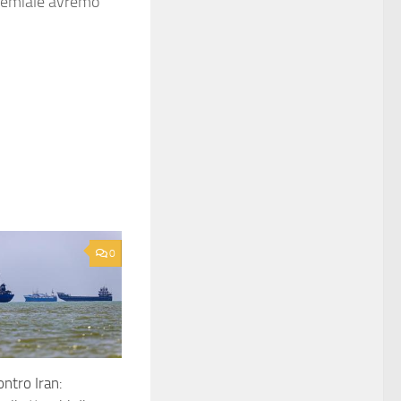
premiale avremo
0
ntro Iran: