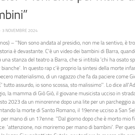
bini”
·
3 NOVEMBRE 2024
nos) – ''Non sono andata al presidio, non me la sentivo, è tr
storia è devastante. C'è un video dei bambini di Barra, quand
 una stanza del teatro a Barra, che si intitola 'chi ha osato s
bianche'. In questo rap c'è proprio la sintesi della morte inf
becero materialismo, di un ragazzo che fa da paciere come G
' tutto assurdo, io sono scossa, sto malissimo''. Lo dice all'
io, la mamma di Giò Giò, il giovane musicista ucciso in strad
osto 2023 da un minorenne dopo una lite per un parcheggio a 
ando la morte di Santo Romano, il 19enne ucciso a San Seb
 per mano di un 17enne. ''Dal giorno dopo che è morto mio figl
ce: 'attenzione, noi moriremo per mano di bambini'. Per que