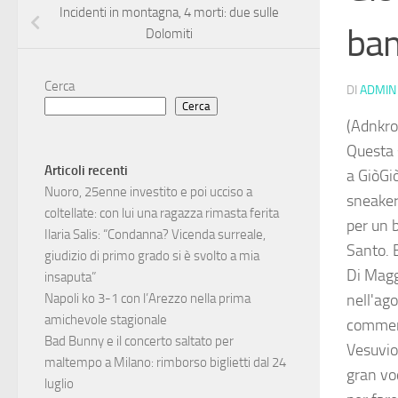
Incidenti in montagna, 4 morti: due sulle
bam
Dolomiti
Cerca
DI
ADMIN
Cerca
(Adnkro
Questa 
Articoli recenti
a GiòGiò
Nuoro, 25enne investito e poi ucciso a
sneaker 
coltellate: con lui una ragazza rimasta ferita
per un 
Ilaria Salis: “Condanna? Vicenda surreale,
Santo. E
giudizio di primo grado si è svolto a mia
Di Magg
insaputa”
nell'ag
Napoli ko 3-1 con l’Arezzo nella prima
amichevole stagionale
comment
Bad Bunny e il concerto saltato per
Vesuvio
maltempo a Milano: rimborso biglietti dal 24
gran vo
luglio