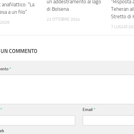
un addestramento al lago
“Risposta a
 anafilattico: “La
di Bolsena
Teheran all
esa a un filo”
Stretto di
22 OTTOBRE 2024
 2026
7 LUGLIO 20
A UN COMMENTO
ento
*
e
*
Email
*
web