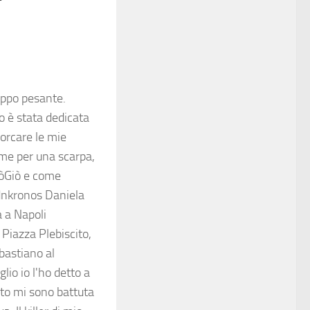
oppo pesante.
o è stata dedicata
porcare le mie
ame per una scarpa,
iòGiò e come
Adnkronos Daniela
a a Napoli
Piazza Plebiscito,
astiano al
io io l'ho detto a
sto mi sono battuta