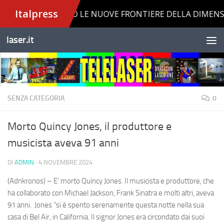
Salta al contenuto
laser.it
SENZA CATEGORIA
0
Morto Quincy Jones, il produttore e
musicista aveva 91 anni
DI
ADMIN
·
4 NOVEMBRE 2024
(Adnkronos) – E' morto Quincy Jones. Il musicista e produttore, che
ha collaborato con Michael Jackson, Frank Sinatra e molti altri, aveva
91 anni. Jones “si è spento serenamente questa notte nella sua
casa di Bel Air, in California. Il signor Jones era circondato dai suoi