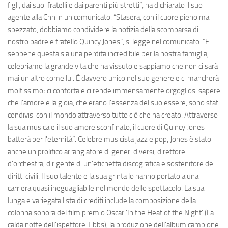
figli, dai suoi fratelli e dai parenti più stretti”, ha dichiarato il suo
agente alla Cnn in un comunicato. “Stasera, con il cuore pieno ma
spezzato, dobbiamo condividere la notizia della scomparsa di
nostro padre e fratello Quincy Jones”, si legge nel comunicato. “E
sebbene questa sia una perdita incredibile per la nostra famiglia,
celebriamo la grande vita che ha vissuto e sappiamo che non ci sarà
mai un altro come lui. È davvero unico nel suo genere e ci mancherà
moltissimo; ci conforta e ci rende immensamente orgogliosi sapere
che l'amore e la gioia, che erano l'essenza del suo essere, sono stati
condivisi con il mondo attraverso tutto ciò che ha creato. Attraverso
la sua musica e il suo amore sconfinato, il cuore di Quincy Jones
batterà per l'eternità”. Celebre musicista jazz e pop, Jones è stato
anche un prolifico arrangiatore di generi diversi, direttore
d'orchestra, dirigente di un'etichetta discografica e sostenitore dei
diritti civili. Il suo talento e la sua grinta lo hanno portato a una
carriera quasi ineguagliabile nel mondo dello spettacolo. La sua
lunga e variegata lista di crediti include la composizione della
colonna sonora del film premio Oscar 'In the Heat of the Night' (La
calda notte dell'ispettore Tibbs), la produzione dell'album campione