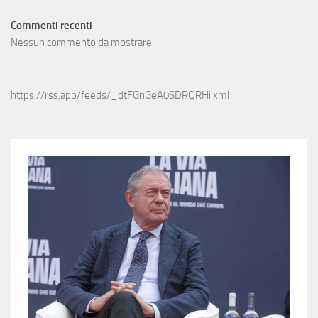
Commenti recenti
Nessun commento da mostrare.
https://rss.app/feeds/_dtFGnGeA0SDRQRHi.xml