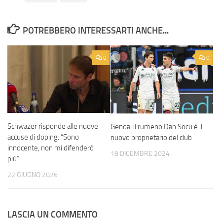
POTREBBERO INTERESSARTI ANCHE...
0
0
Schwazer risponde alle nuove
Genoa, il rumeno Dan Socu è il
accuse di doping: “Sono
nuovo proprietario del club
innocente, non mi difenderò
18 DICEMBRE 2024
più”
22 GIUGNO 2026
LASCIA UN COMMENTO