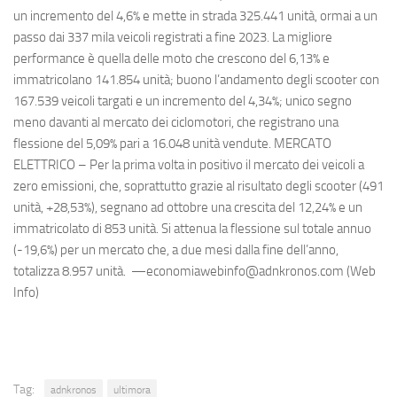
un incremento del 4,6% e mette in strada 325.441 unità, ormai a un
passo dai 337 mila veicoli registrati a fine 2023. La migliore
performance è quella delle moto che crescono del 6,13% e
immatricolano 141.854 unità; buono l’andamento degli scooter con
167.539 veicoli targati e un incremento del 4,34%; unico segno
meno davanti al mercato dei ciclomotori, che registrano una
flessione del 5,09% pari a 16.048 unità vendute. MERCATO
ELETTRICO – Per la prima volta in positivo il mercato dei veicoli a
zero emissioni, che, soprattutto grazie al risultato degli scooter (491
unità, +28,53%), segnano ad ottobre una crescita del 12,24% e un
immatricolato di 853 unità. Si attenua la flessione sul totale annuo
(-19,6%) per un mercato che, a due mesi dalla fine dell’anno,
totalizza 8.957 unità. —economiawebinfo@adnkronos.com (Web
Info)
Tag:
adnkronos
ultimora