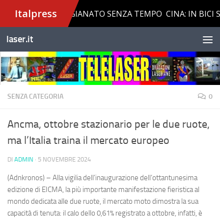
Salta al contenuto
laser.it
SENZA CATEGORIA
0
Ancma, ottobre stazionario per le due ruote,
ma l’Italia traina il mercato europeo
DI
ADMIN
·
5 NOVEMBRE 2024
(Adnkronos) – Alla vigilia dell’inaugurazione dell’ottantunesima
edizione di EICMA, la più importante manifestazione fieristica al
mondo dedicata alle due ruote, il mercato moto dimostra la sua
capacità di tenuta: il calo dello 0,61% registrato a ottobre, infatti, è