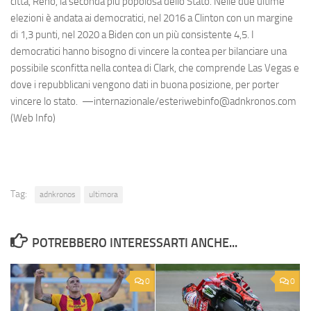
città, Reno, la seconda più popolosa dello Stato. Nelle due ultime
elezioni è andata ai democratici, nel 2016 a Clinton con un margine
di 1,3 punti, nel 2020 a Biden con un più consistente 4,5. I
democratici hanno bisogno di vincere la contea per bilanciare una
possibile sconfitta nella contea di Clark, che comprende Las Vegas e
dove i repubblicani vengono dati in buona posizione, per porter
vincere lo stato. —internazionale/esteriwebinfo@adnkronos.com
(Web Info)
Tag:
adnkronos
ultimora
POTREBBERO INTERESSARTI ANCHE...
0
0