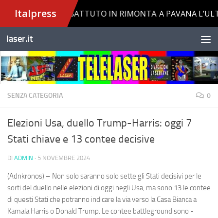
Salta al contenuto
laser.it
SENZA CATEGORIA
0
Elezioni Usa, duello Trump-Harris: oggi 7
Stati chiave e 13 contee decisive
DI
ADMIN
·
5 NOVEMBRE 2024
(Adnkronos) – Non solo saranno solo sette gli Stati decisivi per le
sorti del duello nelle elezioni di oggi negli Usa, ma sono 13 le contee
di questi Stati che potranno indicare la via verso la Casa Bianca a
Kamala Harris o Donald Trump. Le contee battleground sono -