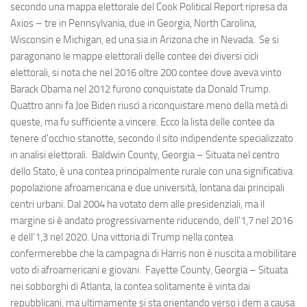
secondo una mappa elettorale del Cook Political Report ripresa da
Axios – tre in Pennsylvania, due in Georgia, North Carolina,
Wisconsin e Michigan, ed una sia in Arizona che in Nevada. Se si
paragonano le mappe elettorali delle contee dei diversi cicli
elettorali, si nota che nel 2016 oltre 200 contee dove aveva vinto
Barack Obama nel 2012 furono conquistate da Donald Trump.
Quattro anni fa Joe Biden riuscì a riconquistare meno della metà di
queste, ma fu sufficiente a vincere. Ecco la lista delle contee da
tenere d'occhio stanotte, secondo il sito indipendente specializzato
in analisi elettorali. Baldwin County, Georgia – Situata nel centro
dello Stato, è una contea principalmente rurale con una significativa
popolazione afroamericana e due università, lontana dai principali
centri urbani. Dal 2004 ha votato dem alle presidenziali, ma il
margine si è andato progressivamente riducendo, dell'1,7 nel 2016
e dell'1,3 nel 2020. Una vittoria di Trump nella contea
confermerebbe che la campagna di Harris non è riuscita a mobilitare
voto di afroamericani e giovani. Fayette County, Georgia – Situata
nei sobborghi di Atlanta, la contea solitamente è vinta dai
repubblicani, ma ultimamente si sta orientando verso i dem a causa