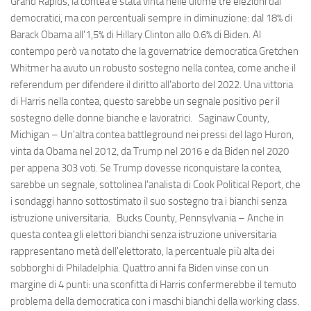
Grand Rapids, la contea è stata vinta nelle ultime tre elezioni dai
democratici, ma con percentuali sempre in diminuzione: dal 18% di
Barack Obama all'1,5% di Hillary Clinton allo 0.6% di Biden. Al
contempo però va notato che la governatrice democratica Gretchen
Whitmer ha avuto un robusto sostegno nella contea, come anche il
referendum per difendere il diritto all'aborto del 2022. Una vittoria
di Harris nella contea, questo sarebbe un segnale positivo per il
sostegno delle donne bianche e lavoratrici. Saginaw County,
Michigan – Un'altra contea battleground nei pressi del lago Huron,
vinta da Obama nel 2012, da Trump nel 2016 e da Biden nel 2020
per appena 303 voti. Se Trump dovesse riconquistare la contea,
sarebbe un segnale, sottolinea l'analista di Cook Political Report, che
i sondaggi hanno sottostimato il suo sostegno tra i bianchi senza
istruzione universitaria. Bucks County, Pennsylvania – Anche in
questa contea gli elettori bianchi senza istruzione universitaria
rappresentano metà dell'elettorato, la percentuale più alta dei
sobborghi di Philadelphia. Quattro anni fa Biden vinse con un
margine di 4 punti: una sconfitta di Harris confermerebbe il temuto
problema della democratica con i maschi bianchi della working class.