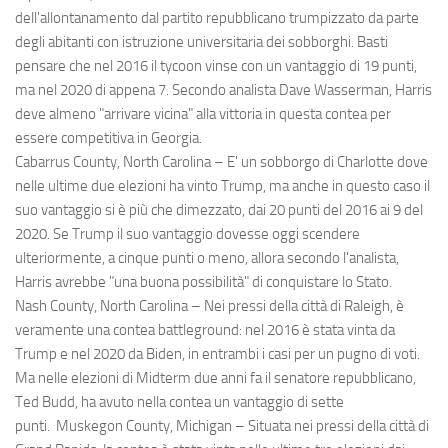
dell'allontanamento dal partito repubblicano trumpizzato da parte
degli abitanti con istruzione universitaria dei sobborghi. Basti
pensare che nel 2016 il tycoon vinse con un vantaggio di 19 punti,
ma nel 2020 di appena 7. Secondo analista Dave Wasserman, Harris
deve almeno "arrivare vicina" alla vittoria in questa contea per
essere competitiva in Georgia.
Cabarrus County, North Carolina – E' un sobborgo di Charlotte dove
nelle ultime due elezioni ha vinto Trump, ma anche in questo caso il
suo vantaggio si è più che dimezzato, dai 20 punti del 2016 ai 9 del
2020. Se Trump il suo vantaggio dovesse oggi scendere
ulteriormente, a cinque punti o meno, allora secondo l'analista,
Harris avrebbe "una buona possibilità" di conquistare lo Stato.
Nash County, North Carolina – Nei pressi della città di Raleigh, è
veramente una contea battleground: nel 2016 è stata vinta da
Trump e nel 2020 da Biden, in entrambi i casi per un pugno di voti.
Ma nelle elezioni di Midterm due anni fa il senatore repubblicano,
Ted Budd, ha avuto nella contea un vantaggio di sette
punti. Muskegon County, Michigan – Situata nei pressi della città di