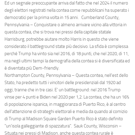
Ed un segnale preoccupante arriva dal fatto che nel 2024 il numero
degli elettori registrati nella contea come repubblicani ha superato i
democratici per la prima volta in 15 anni. Cumberland County,
Pennsylvania – Conquistare o almeno arrivare vicino alla vittoria in
questa contea, che si trova nei pressi della capitale statale
Harrisburg, potrebbe aiutare molto Harris in questo che viene
considerato il battleground state più decisivo. La sfida è complessa
perché Trump ha vinto sia nel 2016, di 18 punti, che nel 2020, di 11,
ma negli ultimi tempi la demografia della contea si è diversificata ed
è diventata più Dem-friendly.
Northampton County, Pennsylvania – Questa contea, nell'est dello
Stato, ha predetto tutti i vincitori delle presidenziali dal 1920 ad
oggi, tranne che in tre casi. E' un battleground: nel 2016 Trump
vinse per 4 punti e Biden nel 2020 per 1,2. La contea, che ha un 16%
di popolazione ispanica, in maggioranza di Puerto Rico, è al centro
dell'attenzione di strateghi elettorali e media da quando al comizio
di Trump al Madison Square Garden Puerto Rico è stato definito
"un'isola galleggiante di spazzatura". Sauk County, Wisconsin –
Situata nei pressi di Madison, anche questa contea rurale è