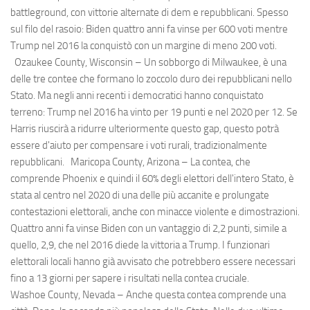
battleground, con vittorie alternate di dem e repubblicani. Spesso
sul filo del rasoio: Biden quattro anni fa vinse per 600 voti mentre
Trump nel 2016 la conquistò con un margine di meno 200 voti.
Ozaukee County, Wisconsin – Un sobborgo di Milwaukee, è una
delle tre contee che formano lo zoccolo duro dei repubblicani nello
Stato. Ma negli anni recenti i democratici hanno conquistato
terreno: Trump nel 2016 ha vinto per 19 punti e nel 2020 per 12. Se
Harris riuscirà a ridurre ulteriormente questo gap, questo potrà
essere d'aiuto per compensare i voti rurali, tradizionalmente
repubblicani. Maricopa County, Arizona – La contea, che
comprende Phoenix e quindi il 60% degli elettori dell'intero Stato, è
stata al centro nel 2020 di una delle più accanite e prolungate
contestazioni elettorali, anche con minacce violente e dimostrazioni.
Quattro anni fa vinse Biden con un vantaggio di 2,2 punti, simile a
quello, 2,9, che nel 2016 diede la vittoria a Trump. I funzionari
elettorali locali hanno già avvisato che potrebbero essere necessari
fino a 13 giorni per sapere i risultati nella contea cruciale.
Washoe County, Nevada – Anche questa contea comprende una