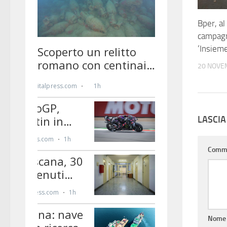
Bper, al
campagn
‘Insiem
20 NOVE
LASCI
Comm
Nom