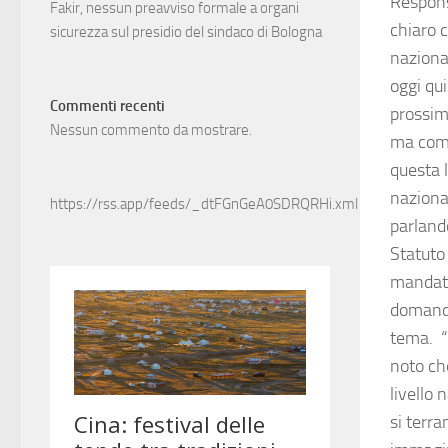
Respons
Fakir, nessun preavviso formale a organi
chiaro c
sicurezza sul presidio del sindaco di Bologna
nazional
oggi qu
Commenti recenti
prossim
Nessun commento da mostrare.
ma come
questa 
nazional
https://rss.app/feeds/_dtFGnGeA0SDRQRHi.xml
parlando
Statuto
mandato
domanda
tema. “
noto che
livello
si terra