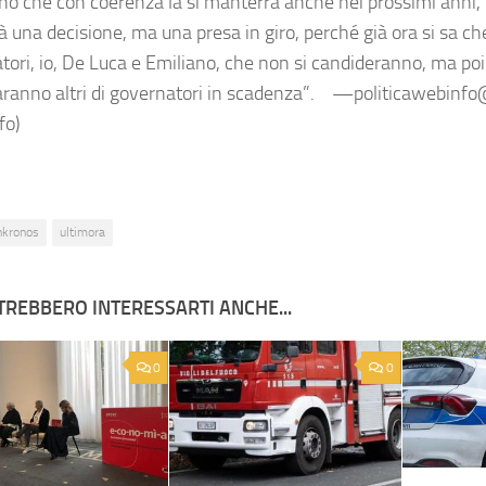
o che con coerenza la si manterrà anche nei prossimi anni, 
 una decisione, ma una presa in giro, perché già ora si sa che
tori, io, De Luca e Emiliano, che non si candideranno, ma poi
aranno altri di governatori in scadenza”. —politicawebin
fo)
nkronos
ultimora
TREBBERO INTERESSARTI ANCHE...
0
0