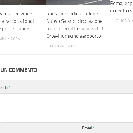
Roma, espl
in centro s
 via 3° edizione
Roma, incendio a Fidene-
a raccolta fondi
Nuovo Salario: circolazione
21 GIUGNO 
e per le Donne’
treni interrotta su linea Fl1
Orte-Fiumicino aeroporto
MBRE 2024
30 GIUGNO 2026
A UN COMMENTO
ento
*
e
*
Email
*