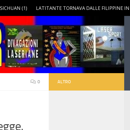
0
ALTRO
egge.