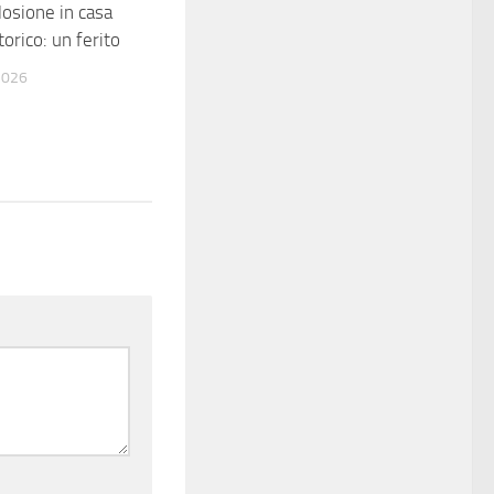
osione in casa
torico: un ferito
2026