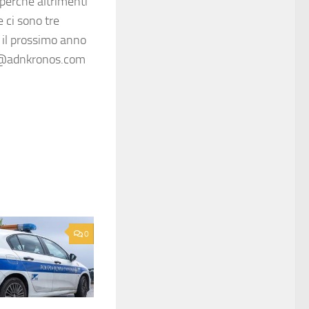
perché altrimenti
 ci sono tre
 il prossimo anno
fo@adnkronos.com
0