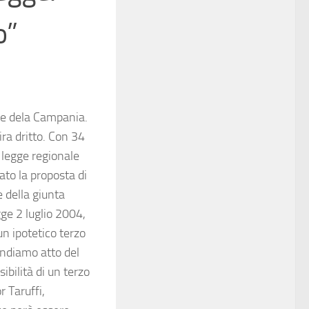
o”
re dela Campania.
ira dritto. Con 34
 legge regionale
ato la proposta di
e della giunta
gge 2 luglio 2004,
un ipotetico terzo
ndiamo atto del
ibilità di un terzo
 Taruffi,