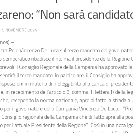
areno: “Non sarà candidat
·
5 NOVEMBRE 2024
nos) –
 tra Pd e Vincenzo De Luca sul terzo mandato del governato
to democratico ribadisce il no, ma il presidente della Regione t
vorevoli il Consiglio Regionale della Campania ha approvato la
entirà il terzo mandato. In particolare, il Consiglio ha approv
isposizioni in materia di ineleggibilità alla carica di president
e, in recepimento dell'articolo 2, comma 1, lettera f) della le
che, recependo la norma nazionale, apre di fatto la strada a 
 per il governatore della Campania Vincenzo De Luca. "Pre
 Consiglio regionale della Campania che di fatto apre alla poss
per l'attuale Presidente della Regione". Così in una nota Igor