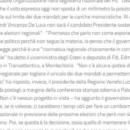
abile Organizzazione nella segreteria nazionale del Pd. "De
he il voto espresso oggi non sposta di un millimetro la posizi
e sul limite dei due mandati per le cariche monocratiche. Al d
indi Vincenzo De Luca non sarà il candidato Presidente sosten
e elezioni regionali". ''Premesso che parlo non come espon
 politico perchè non seguo la materia, io penso che il gover
legge perchè è una ''normativa regionale chiaramente in con
e'' ha detto il viceministro degli Esteri e deputato di Fdi, Edm
 in Transatlantico, a Montecitorio. "Non c’è alcuna ipotesi d
 regionale per togliere il vincolo dei due mandati e permetter
” ha risposto, invece, il presidente della Regione Veneto Lu
 postagli a margine della conferenza stampa odierna a Pala
Non c’è nessun progetto in vista – ha aggiunto il governato
, se si volesse, ci sarebbero i tempi utili per fare un cambiam
 nazionale in previsione delle prossime elezioni che però non 
nno. Poi, se questa è la decisione, ossia quello di mantenere il