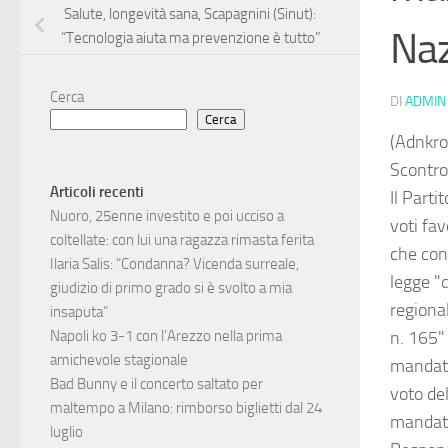
Salute, longevità sana, Scapagnini (Sinut):
Naz
“Tecnologia aiuta ma prevenzione è tutto”
Cerca
DI
ADMIN
Cerca
(Adnkro
Scontro
Articoli recenti
Il Parti
Nuoro, 25enne investito e poi ucciso a
voti fa
coltellate: con lui una ragazza rimasta ferita
che cons
Ilaria Salis: “Condanna? Vicenda surreale,
legge "d
giudizio di primo grado si è svolto a mia
regional
insaputa”
n. 165" 
Napoli ko 3-1 con l’Arezzo nella prima
amichevole stagionale
mandato
Bad Bunny e il concerto saltato per
voto del
maltempo a Milano: rimborso biglietti dal 24
mandato 
luglio