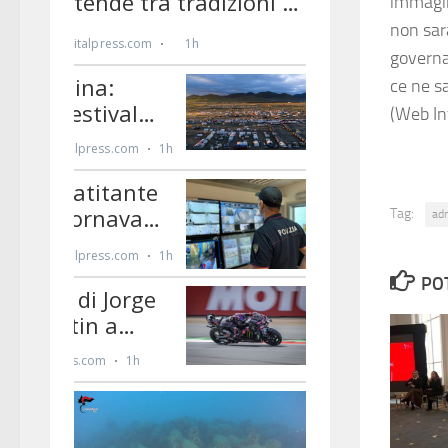
immagin
non sarà
governa
ce ne s
(Web In
Tag:
ad
PO