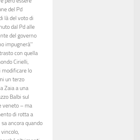
ve però essere
one del Pd
i là del voto di
uto dal Pd alle
ente del governo
no impugnerà''
trasto con quella
ondo Cirielli,
i modificare lo
mi un terzo
ca Zaia a una
zzo Balbi sul
re veneto – ma
ento di rotta a
si sa ancora quando
 vincolo,