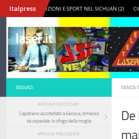
Salta al contenuto
laser.it
My WordPress Blog
SEGUICI:
SENZA 
ARTICOLO SUCCESSIVO
De 
Capotreno accoltellato a Genova, dimesso
da ospedale: lo sfogo della moglie
man
ARTICOLO PRECEDENTE