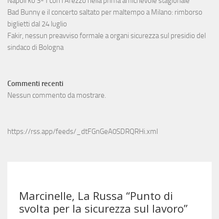
Napoli ko 3-1 con l’Arezzo nella prima amichevole stagionale
Bad Bunny e il concerto saltato per maltempo a Milano: rimborso
biglietti dal 24 luglio
Fakir, nessun preavviso formale a organi sicurezza sul presidio del
sindaco di Bologna
Commenti recenti
Nessun commento da mostrare.
https://rss.app/feeds/_dtFGnGeA0SDRQRHi.xml