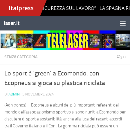
Salta al contenuto
laser.it
SENZA CATEGORIA
0
Lo sport è ‘green’ a Ecomondo, con
Ecopneus si gioca su plastica riciclata
DI
ADMIN
·
5 NOVEMBRE 2024
(Adnkronos) – Ecopneus e alcuni dei più importanti referenti del
mondo dell’associazionismo sportivo si sono riuniti a Ecomondo per
discutere di sport e sostenibilità, anche alla luce dei recenti accordi
tra il Governo italiano e il Coni. La gomma riciclata può essere un