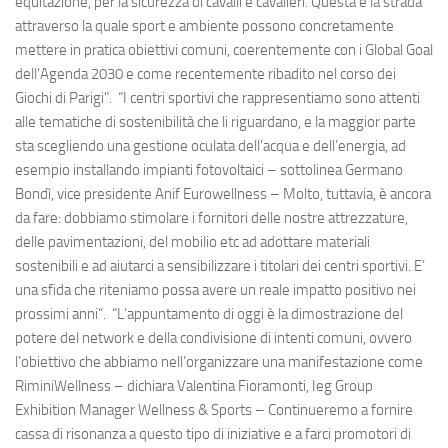
equitazione, per la sicurezza di cavalli e cavalieri. Questa è la strada
attraverso la quale sport e ambiente possono concretamente
mettere in pratica obiettivi comuni, coerentemente con i Global Goal
dell'Agenda 2030 e come recentemente ribadito nel corso dei
Giochi di Parigi". “I centri sportivi che rappresentiamo sono attenti
alle tematiche di sostenibilità che li riguardano, e la maggior parte
sta scegliendo una gestione oculata dell’acqua e dell’energia, ad
esempio installando impianti fotovoltaici – sottolinea Germano
Bondì, vice presidente Anif Eurowellness – Molto, tuttavia, è ancora
da fare: dobbiamo stimolare i fornitori delle nostre attrezzature,
delle pavimentazioni, del mobilio etc ad adottare materiali
sostenibili e ad aiutarci a sensibilizzare i titolari dei centri sportivi. E’
una sfida che riteniamo possa avere un reale impatto positivo nei
prossimi anni”. “L’appuntamento di oggi è la dimostrazione del
potere del network e della condivisione di intenti comuni, ovvero
l’obiettivo che abbiamo nell’organizzare una manifestazione come
RiminiWellness – dichiara Valentina Fioramonti, Ieg Group
Exhibition Manager Wellness & Sports – Continueremo a fornire
cassa di risonanza a questo tipo di iniziative e a farci promotori di