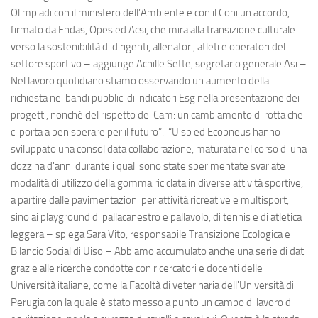
Olimpiadi con il ministero dell’Ambiente e con il Coni un accordo,
firmato da Endas, Opes ed Acsi, che mira alla transizione culturale
verso la sostenibilità di dirigenti, allenatori, atleti e operatori del
settore sportivo – aggiunge Achille Sette, segretario generale Asi –
Nel lavoro quotidiano stiamo osservando un aumento della
richiesta nei bandi pubblici di indicatori Esg nella presentazione dei
progetti, nonché del rispetto dei Cam: un cambiamento di rotta che
ci porta a ben sperare per il futuro”. “Uisp ed Ecopneus hanno
sviluppato una consolidata collaborazione, maturata nel corso di una
dozzina d'anni durante i quali sono state sperimentate svariate
modalità di utilizzo della gomma riciclata in diverse attività sportive,
a partire dalle pavimentazioni per attività ricreative e multisport,
sino ai playground di pallacanestro e pallavolo, di tennis e di atletica
leggera – spiega Sara Vito, responsabile Transizione Ecologica e
Bilancio Social di Uiso – Abbiamo accumulato anche una serie di dati
grazie alle ricerche condotte con ricercatori e docenti delle
Università italiane, come la Facoltà di veterinaria dell'Università di
Perugia con la quale è stato messo a punto un campo di lavoro di