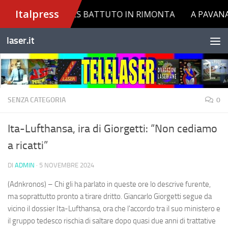
Salta al contenuto
laser.it
SENZA CATEGORIA
0
Ita-Lufthansa, ira di Giorgetti: “Non cediamo
a ricatti”
DI
ADMIN
·
5 NOVEMBRE 2024
(Adnkronos) – Chi gli ha parlato in queste ore lo descrive furente,
ma soprattutto pronto a tirare dritto. Giancarlo Giorgetti segue da
vicino il dossier Ita-Lufthansa, ora che l'accordo tra il suo ministero e
il gruppo tedesco rischia di saltare dopo quasi due anni di trattative