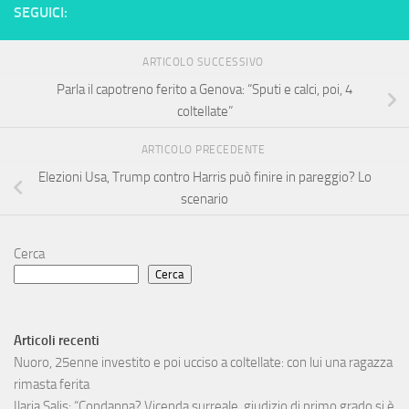
SEGUICI:
ARTICOLO SUCCESSIVO
Parla il capotreno ferito a Genova: “Sputi e calci, poi, 4
coltellate”
ARTICOLO PRECEDENTE
Elezioni Usa, Trump contro Harris può finire in pareggio? Lo
scenario
Cerca
Cerca
Articoli recenti
Nuoro, 25enne investito e poi ucciso a coltellate: con lui una ragazza
rimasta ferita
Ilaria Salis: “Condanna? Vicenda surreale, giudizio di primo grado si è