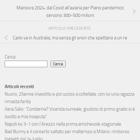
Manovra 2024, dal Covid all’aviaria per Piano pandemico
servono 300-500 milioni
ARTICOLO PRECEDENTE
Carlo va in Australia, ma senza gli onori che spettano a un re
Cerca
Cerca
Articoli recenti
Nuoro, 25enne investito e poi ucciso a coltellate: con lui una ragazza
rimasta ferita
Ilaria Salis: “Condanna? Vicenda surreale, giudizio di primo grado si è
svolto a mia insaputa”
Napoli ko 3-1 con l’Arezzo nella prima amichevole stagionale
Bad Bunny e il concerto saltato per maltempo a Milano: rimborso
biglietti dal 24 luglio