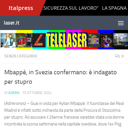
Salta al contenuto
laser.it
SENZA CATEGORIA
0
Mbappé, in Svezia confermano: è indagato
per stupro
DI
ADMIN
·
15 OTTOBRE 2024
(Adnkronos) – Guai in vista per Kylian Mbappé. Il fuoriclasse del Real
Madrid è infatti sotto inchiesta da parte della Procura di Stoccolma
per stupro. Ad accusare il 25enne francese sarebbe stata una donna
incontrata la scorsa settimana nella capitale svedese, dove l'ex Psg