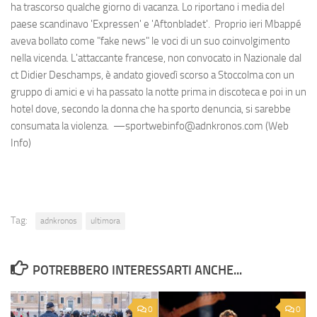
ha trascorso qualche giorno di vacanza. Lo riportano i media del
paese scandinavo 'Expressen' e 'Aftonbladet'. Proprio ieri Mbappé
aveva bollato come "fake news" le voci di un suo coinvolgimento
nella vicenda. L'attaccante francese, non convocato in Nazionale dal
ct Didier Deschamps, è andato giovedì scorso a Stoccolma con un
gruppo di amici e vi ha passato la notte prima in discoteca e poi in un
hotel dove, secondo la donna che ha sporto denuncia, si sarebbe
consumata la violenza. —sportwebinfo@adnkronos.com (Web
Info)
Tag:
adnkronos
ultimora
POTREBBERO INTERESSARTI ANCHE...
0
0