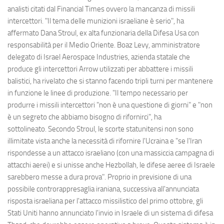
analisti citati dal Financial Times ovvero la mancanza di missili
intercettori. "Il tema delle munizioni israeliane è serio", ha
affermato Dana Stroul, ex alta funzionaria della Difesa Usa con
responsabilità per il Medio Oriente. Boaz Levy, amministratore
delegato di Israel Aerospace Industries, azienda statale che
produce gli intercettori Arrow utilizzati per abbattere i missili
balistici, ha rivelato che si stanno facendo tripli turni per mantenere
in funzione le linee di produzione. "Il tempo necessario per
produrre i missili intercettori "non è una questione di giorni" e "non
è un segreto che abbiamo bisogno di rifornirci", ha
sottolineato. Secondo Stroul, le scorte statunitensi non sono
illimitate vista anche la necessità di rifornire l'Ucraina e "se l'Iran
rispondesse a un attacco israeliano (con una massiccia campagna di
attacchi aerei) e si unisse anche Hezbollah, le difese aeree di Israele
sarebbero messe a dura prova". Proprio in previsione di una
possibile controrappresaglia iraniana, successiva all'annunciata
risposta israeliana per l'attacco missilistico del primo ottobre, gli
Stati Uniti hanno annunciato l'invio in Israele di un sistema di difesa