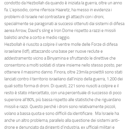
condotto da Hezbollah da quando è iniziata la guerra, oltre un anno
fa. L'episodio, come riferisce Haaretz, ha messo in evidenza i
problemi di Israele nel contrastare gli attacchi con i droni,
specialmente se paragonati ai successi ottenuti dai sistemi di difesa
aerea Arrow, David's sling e Iron Dome rispetto a razzi e missili
balistici anche a corto e medio raggio.
Hezbollah è riuscito a colpire il ventre molle delle Forze di difesa
israeliane (Idf), attaccando una base per nuove reclute e
addestramento vicino a Binyamina e sfruttando le direttive che
consentono a molti soldati di stare insieme nello stesso posto, per
ottenere il massimo danno. Finora, oltre 23mila proiettili sono stati
lanciati contro il territorio israeliano dall'inizio della guerra, 1.200 dei
quali sotto forma di droni. Di questi, 221 sono riusciti a colpire e il
resto è stato intercettato, con una percentuale di successo di poco
superiore all'80%, più bassa rispetto alle statistiche che riguardano
missili e razzi. Questo perché i droni sono relativamente piccoli,
volano a bassa quota e sono difficili da identificare. Ma Israele ha
anche un altro problema, parallelo alla questione dei sistemi anti-
drone e denunciato da dirigenti d'industria, ex ufficiali militari e