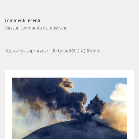
Commenti recenti
Nessun commento da mostrare.
https://rss.app/feeds/_dtFGnGeA0SDRQRHi.xml