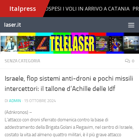
Salta al contenuto
laser.it
SENZA CATEGORIA
0
Israele, flop sistemi anti-droni e pochi missili
intercettori: il tallone d’Achille delle Idf
DI
ADMIN
·
15 OTTOBRE 2024
(Adnkronos) –
L'attacco con droni sferrato domenica contro la base di
addestramento della Brigata Golani a Regavim, nel centro di Israele,
costato la vita ad almeno quattro militari, è il più grave attacco