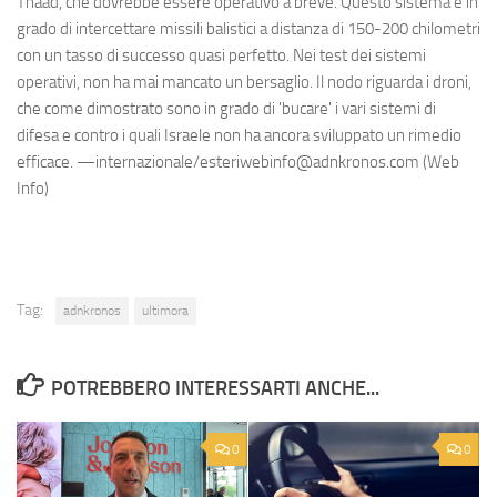
Thaad, che dovrebbe essere operativo a breve. Questo sistema è in
grado di intercettare missili balistici a distanza di 150-200 chilometri
con un tasso di successo quasi perfetto. Nei test dei sistemi
operativi, non ha mai mancato un bersaglio. Il nodo riguarda i droni,
che come dimostrato sono in grado di 'bucare' i vari sistemi di
difesa e contro i quali Israele non ha ancora sviluppato un rimedio
efficace. —internazionale/esteriwebinfo@adnkronos.com (Web
Info)
Tag:
adnkronos
ultimora
POTREBBERO INTERESSARTI ANCHE...
0
0