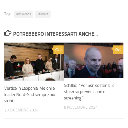
Tag:
adnkronos
ultimora
POTREBBERO INTERESSARTI ANCHE...
0
0
Schillaci: “Per Ssn sostenibile
Vertice in Lapponia, Meloni e
sforzi su prevenzione e
leader Nord-Sud sempre più
screening”
vicini
8 NOVEMBRE 2024
23 DICEMBRE 2024