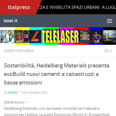
Salta al contenuto
laser.it
SENZA CATEGORIA
0
Sostenibilità, Heidelberg Materials presenta
evoBuild nuovi cementi e calcestruzzi a
basse emissioni
DI
ADMIN
·
7 NOVEMBRE 2024
(Adnkronos) –
Heidelberg Materials, uno dei leader mondiali nei materiali e
soluzioni per l'edilizia, ha scelto Ecomondo (Rimini 5- 8 novembre),