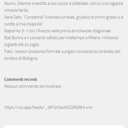
Nuoro, 25enne investito e poi ucciso a coltellate: con lui una ragazza
rimasta ferita
Ilaria Salis: “Condanna? Vicenda surreale, giudizio di primo grado si è
svolto a mia insaputa”
Napoli ko 3-1 con l’Arezzo nella prima amichevole stagionale
Bad Bunny e il concerto saltato per maltempo a Milano: rimborso
biglietti dal 24 luglio
Fakir, nessun preavviso formale a organi sicurezza sul presidio del
sindaco di Bologna
Commenti recenti
Nessun commento da mostrare.
https://rss.app/feeds/_dtFGnGeA0SDRQRHi.xml