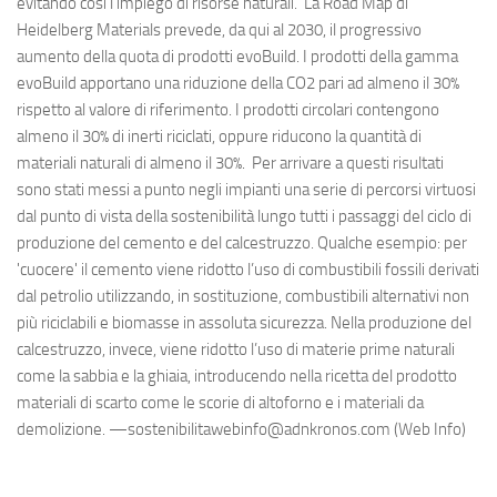
evitando così l’impiego di risorse naturali. La Road Map di
Heidelberg Materials prevede, da qui al 2030, il progressivo
aumento della quota di prodotti evoBuild. I prodotti della gamma
evoBuild apportano una riduzione della CO2 pari ad almeno il 30%
rispetto al valore di riferimento. I prodotti circolari contengono
almeno il 30% di inerti riciclati, oppure riducono la quantità di
materiali naturali di almeno il 30%. Per arrivare a questi risultati
sono stati messi a punto negli impianti una serie di percorsi virtuosi
dal punto di vista della sostenibilità lungo tutti i passaggi del ciclo di
produzione del cemento e del calcestruzzo. Qualche esempio: per
'cuocere' il cemento viene ridotto l’uso di combustibili fossili derivati
dal petrolio utilizzando, in sostituzione, combustibili alternativi non
più riciclabili e biomasse in assoluta sicurezza. Nella produzione del
calcestruzzo, invece, viene ridotto l’uso di materie prime naturali
come la sabbia e la ghiaia, introducendo nella ricetta del prodotto
materiali di scarto come le scorie di altoforno e i materiali da
demolizione. —sostenibilitawebinfo@adnkronos.com (Web Info)