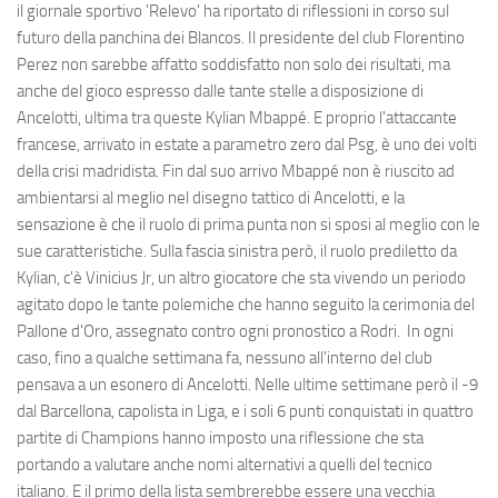
il giornale sportivo 'Relevo' ha riportato di riflessioni in corso sul
futuro della panchina dei Blancos. Il presidente del club Florentino
Perez non sarebbe affatto soddisfatto non solo dei risultati, ma
anche del gioco espresso dalle tante stelle a disposizione di
Ancelotti, ultima tra queste Kylian Mbappé. E proprio l'attaccante
francese, arrivato in estate a parametro zero dal Psg, è uno dei volti
della crisi madridista. Fin dal suo arrivo Mbappé non è riuscito ad
ambientarsi al meglio nel disegno tattico di Ancelotti, e la
sensazione è che il ruolo di prima punta non si sposi al meglio con le
sue caratteristiche. Sulla fascia sinistra però, il ruolo prediletto da
Kylian, c'è Vinicius Jr, un altro giocatore che sta vivendo un periodo
agitato dopo le tante polemiche che hanno seguito la cerimonia del
Pallone d'Oro, assegnato contro ogni pronostico a Rodri. In ogni
caso, fino a qualche settimana fa, nessuno all'interno del club
pensava a un esonero di Ancelotti. Nelle ultime settimane però il -9
dal Barcellona, capolista in Liga, e i soli 6 punti conquistati in quattro
partite di Champions hanno imposto una riflessione che sta
portando a valutare anche nomi alternativi a quelli del tecnico
italiano. E il primo della lista sembrerebbe essere una vecchia