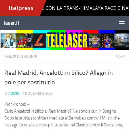
Salta al contenuto
laser.it
SENZA CATEGORIA
0
Real Madrid, Ancelotti in bilico? Allegri in
pole per sostituirlo
DI
ADMIN
·
7 NOVEMBRE 2024
(Adnkronos) –
Carlo Ancelotti in bilico al Real Madrid? Ne sono sicuri in Spagna.
Dopo la brutta sconfitta rimediata al Bernabeu contro il Milan, che
ha seguito quella ancora più cocente nel Clasico contro il Barcellona,