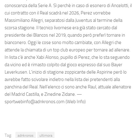
conoscenza della Serie A. Sì perchè in caso di esonero di Ancelotti, il
cui contratto con il Real scadrà nel 2026, Perez vorrebbe
Massimiliano Allegri, separatosi dalla Juventus al termine della
scorsa stagione. Il tecnico livornese era già stato cercato dal
presidente dei Blancos nel 2019, quando però preferì tornare in
bianconero. Oggi le cose sono molto cambiate, con Allegri che
attende la chiamata di un top club europeo per tornare ad allenare.
In lista c'è anche Xabi Alonso, pupillo di Perez, che lo sta seguendo
da vicino ed è rimasto colpito dal gioco espresso dal suo Bayer
Leverkusen. L'inizio di stagione zoppicante delle Aspirine però lo
avrebbe fatto scivolare indietro nella lista dei pretendenti alla
panchina del Real. Nell'elenco ci sono anche Raul, attuale allenatore
del Madrid Castilla, e Zinedine Zidane. —
sportwebinfo@adnkronos.com (Web Info)
Tag:
adnkronos
ultimora