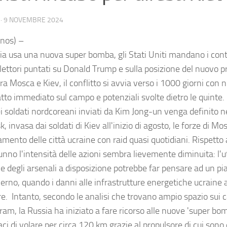
·
9 NOVEMBRE 2024
nos) –
ia usa una nuova super bomba, gli Stati Uniti mandano i cont
flettori puntati su Donald Trump e sulla posizione del nuovo p
ra Mosca e Kiev, il conflitto si avvia verso i 1000 giorni con
to immediato sul campo e potenziali svolte dietro le quinte. I
ei soldati nordcoreani inviati da Kim Jong-un venga definito n
k, invasa dai soldati di Kiev all'inizio di agosto, le forze di M
mento delle città ucraine con raid quasi quotidiani. Rispetto a
unno l'intensità delle azioni sembra lievemente diminuita: l'ut
le degli arsenali a disposizione potrebbe far pensare ad un pi
nverno, quando i danni alle infrastrutture energetiche ucraine
e. Intanto, secondo le analisi che trovano ampio spazio sui ca
gram, la Russia ha iniziato a fare ricorso alle nuove 'super b
ci di volare per circa 120 km grazie al propulsore di cui sono