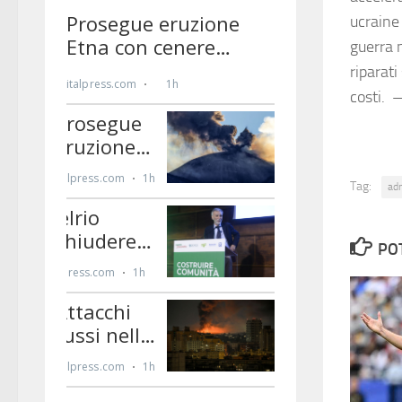
ucraine 
guerra n
riparat
costi. 
Tag:
ad
PO