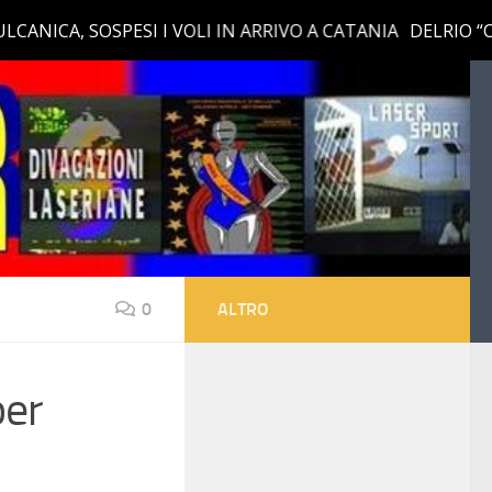
0
ALTRO
per