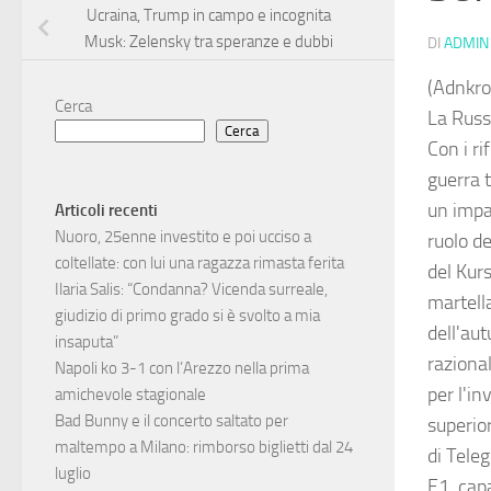
Ucraina, Trump in campo e incognita
Musk: Zelensky tra speranze e dubbi
DI
ADMIN
(Adnkro
Cerca
La Russ
Cerca
Con i ri
guerra t
un impat
Articoli recenti
Nuoro, 25enne investito e poi ucciso a
ruolo d
coltellate: con lui una ragazza rimasta ferita
del Kurs
Ilaria Salis: “Condanna? Vicenda surreale,
martella
giudizio di primo grado si è svolto a mia
dell'aut
insaputa”
raziona
Napoli ko 3-1 con l’Arezzo nella prima
per l'i
amichevole stagionale
Bad Bunny e il concerto saltato per
superior
maltempo a Milano: rimborso biglietti dal 24
di Tele
luglio
E1, capa