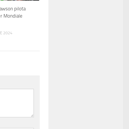
Lawson pilota
per Mondiale
E 2024