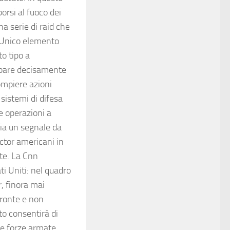
orsi al fuoco dei
na serie di raid che
. Unico elemento
to tipo a
appare decisamente
compiere azioni
 sistemi di difesa
e operazioni a
ia un segnale da
ctor americani in
ite. La Cnn
ti Uniti: nel quadro
r, finora mai
fronte e non
to consentirà di
le forze armate