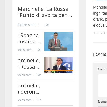
Mondiali
Inghilt
orario, 
e dove v
1 LUGLIO
LASCI
Comm
Nom