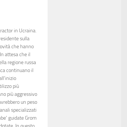
ractor in Ucraina.
residente sulla
 novità che hanno
n attesa che il
ella regione russa
osca continuano il
ll'inizio
ilizzo più
ano più aggressivo
 avrebbero un peso
nali specializzati
ombe' guidate Grom
 dotate. In questo