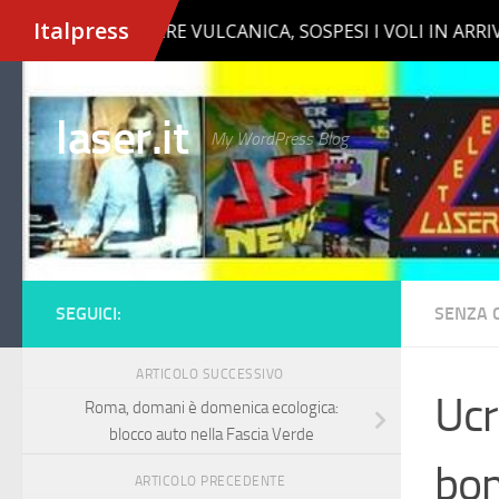
Salta al contenuto
laser.it
My WordPress Blog
SEGUICI:
SENZA 
ARTICOLO SUCCESSIVO
Ucr
Roma, domani è domenica ecologica:
blocco auto nella Fascia Verde
bom
ARTICOLO PRECEDENTE