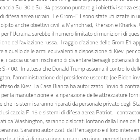
 caccia Su-30 e Su-34 possono puntare gli obiettivi senza esp
di difesa aerea ucraini. Le Grom-E1 sono state utilizzate in u
olpito anche obiettivi civili a Myrnohrad, Kherson e Kharkiv
 per l'Ucraina sarebbe il numero limitato di munizioni di ques
zione dell'aviazione russa. Il raggio d'azione delle Grom E1 
e a quello delle armi equivalenti a disposizione di Kiev: per 
, i caccia ucraini rischiano di diventare bersagli potenziali di
 S-400. In attesa che Donald Trump assuma il controllo dell
ton, l'amministrazione del presidente uscente Joe Biden inv
tteso da Kiev. La Casa Bianca ha autorizzato l'invio di contra
 per la manutenzione e la riparazione delle attrezzature forn
e che i sistemi saranno riparati da personale privato degli Sta
lusi caccia F-16 e sistemi di difesa aerea Patriot. I contracto
zati da Washington, saranno dislocati lontano dalla linea del 
eranno. Saranno autorizzati dal Pentagono e il loro interven
are le attività di riparazione e manutenzione, permettendo al