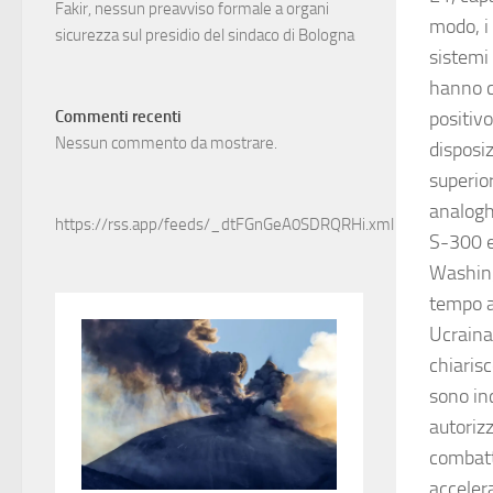
Fakir, nessun preavviso formale a organi
modo, i
sicurezza sul presidio del sindaco di Bologna
sistemi 
hanno c
positivo
Commenti recenti
Nessun commento da mostrare.
disposi
superior
analoghe
https://rss.app/feeds/_dtFGnGeA0SDRQRHi.xml
S-300 e
Washing
tempo a
Ucraina
chiarisc
sono inc
autoriz
combatt
acceler