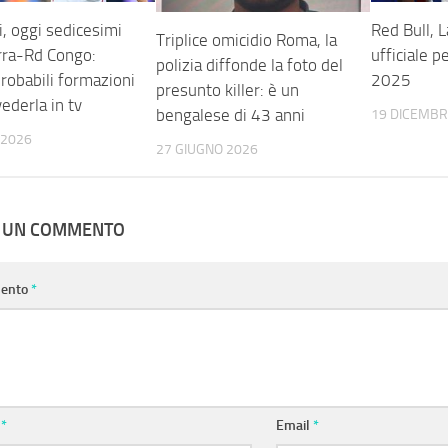
, oggi sedicesimi
Red Bull, 
Triplice omicidio Roma, la
erra-Rd Congo:
ufficiale 
polizia diffonde la foto del
probabili formazioni
2025
presunto killer: è un
ederla in tv
bengalese di 43 anni
19 DICEMBR
 2026
27 GIUGNO 2026
A UN COMMENTO
ento
*
e
*
Email
*