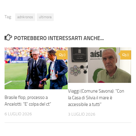
Tag:
adnkronos
ultimora
POTREBBERO INTERESSARTI ANCHE...
0
0
Viaggi (Comune Savona): “Con
Brasile flop, processo a
la Casa di Silvia il mare è
Ancelotti: “E’ colpa del ct”
accessibile a tutti”
6 LUGLIO 2026
3 LUGLIO 2026