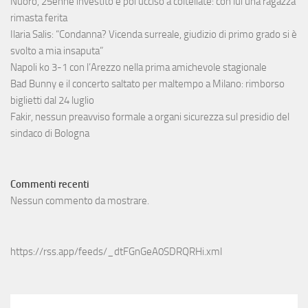
Nuoro, 25enne investito e poi ucciso a coltellate: con lui una ragazza
rimasta ferita
Ilaria Salis: “Condanna? Vicenda surreale, giudizio di primo grado si è
svolto a mia insaputa”
Napoli ko 3-1 con l’Arezzo nella prima amichevole stagionale
Bad Bunny e il concerto saltato per maltempo a Milano: rimborso
biglietti dal 24 luglio
Fakir, nessun preavviso formale a organi sicurezza sul presidio del
sindaco di Bologna
Commenti recenti
Nessun commento da mostrare.
https://rss.app/feeds/_dtFGnGeA0SDRQRHi.xml