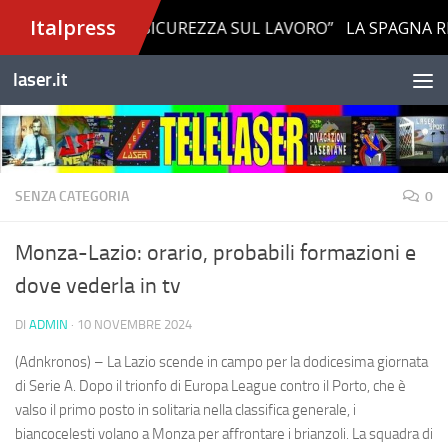
Salta al contenuto
laser.it
SENZA CATEGORIA
0
Monza-Lazio: orario, probabili formazioni e
dove vederla in tv
DI
ADMIN
·
10 NOVEMBRE 2024
(Adnkronos) – La Lazio scende in campo per la dodicesima giornata
di Serie A. Dopo il trionfo di Europa League contro il Porto, che è
valso il primo posto in solitaria nella classifica generale, i
biancocelesti volano a Monza per affrontare i brianzoli. La squadra di