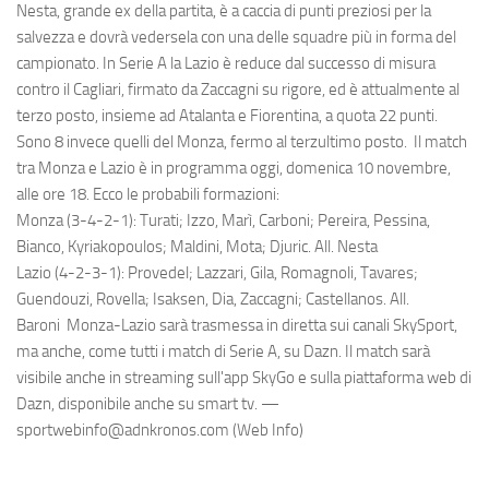
Nesta, grande ex della partita, è a caccia di punti preziosi per la
salvezza e dovrà vedersela con una delle squadre più in forma del
campionato. In Serie A la Lazio è reduce dal successo di misura
contro il Cagliari, firmato da Zaccagni su rigore, ed è attualmente al
terzo posto, insieme ad Atalanta e Fiorentina, a quota 22 punti.
Sono 8 invece quelli del Monza, fermo al terzultimo posto. Il match
tra Monza e Lazio è in programma oggi, domenica 10 novembre,
alle ore 18. Ecco le probabili formazioni:
Monza (3-4-2-1): Turati; Izzo, Marì, Carboni; Pereira, Pessina,
Bianco, Kyriakopoulos; Maldini, Mota; Djuric. All. Nesta
Lazio (4-2-3-1): Provedel; Lazzari, Gila, Romagnoli, Tavares;
Guendouzi, Rovella; Isaksen, Dia, Zaccagni; Castellanos. All.
Baroni Monza-Lazio sarà trasmessa in diretta sui canali SkySport,
ma anche, come tutti i match di Serie A, su Dazn. Il match sarà
visibile anche in streaming sull'app SkyGo e sulla piattaforma web di
Dazn, disponibile anche su smart tv. —
sportwebinfo@adnkronos.com (Web Info)