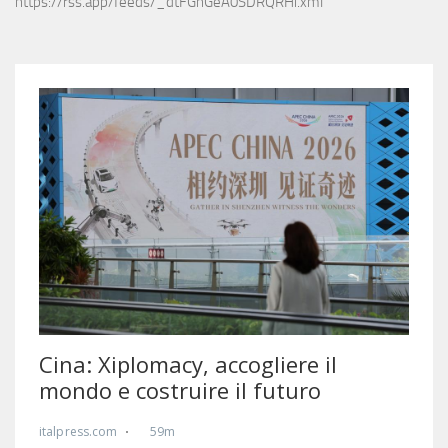
https://rss.app/feeds/_dtFGnGeA0SDRQRHi.xml