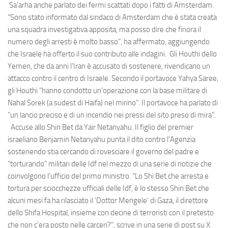
Sa'arha anche parlato dei fermi scattati dopo i fatti di Amsterdam.
"Sono stato informato dal sindaco di Amsterdam che è stata creata
una squadra investigativa apposita, ma posso dire che finora il
numero degli arresti è molto basso", ha affermato, aggiungendo
che Israele ha offerto il suo contributo alle indagini. Gli Houthi dello
Yemen, che da anni l'Iran è accusato di sostenere, rivendicano un
attacco contro il centro di Israele. Secondo il portavoce Yahya Saree,
gli Houthi "hanno condotto un'operazione con la base militare di
Nahal Sorek (a sudest di Haifa) nel mirino". Il portavoce ha parlato di
"un lancio preciso e di un incendio nei pressi del sito preso di mira".
Accuse allo Shin Bet da Yair Netanyahu. Il figlio del premier
israeliano Benjamin Netanyahu punta il dito contro l'Agenzia
sostenendo stia cercando di rovesciare il governo del padre e
"torturando" militari delle Idf nel mezzo di una serie di notizie che
coinvolgono l'ufficio del primo ministro. "Lo Shi Bet che arresta e
tortura per sciocchezze ufficiali delle Idf, è lo stesso Shin Bet che
alcuni mesi fa ha rilasciato il 'Dottor Mengele' di Gaza, il direttore
dello Shifa Hospital, insieme con decine di terroristi con il pretesto
che non c'era posto nelle carceri?", scrive in una serie di post su X