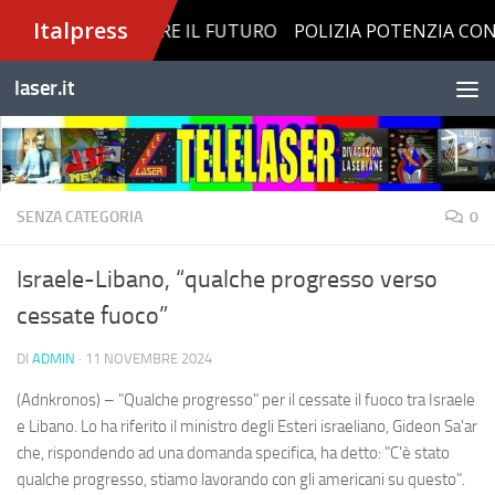
Salta al contenuto
laser.it
SENZA CATEGORIA
0
Israele-Libano, “qualche progresso verso
cessate fuoco”
DI
ADMIN
·
11 NOVEMBRE 2024
(Adnkronos) – "Qualche progresso" per il cessate il fuoco tra Israele
e Libano. Lo ha riferito il ministro degli Esteri israeliano, Gideon Sa'ar
che, rispondendo ad una domanda specifica, ha detto: "C'è stato
qualche progresso, stiamo lavorando con gli americani su questo".