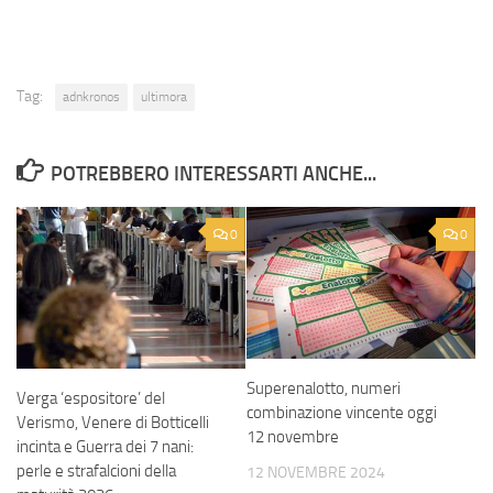
Tag:
adnkronos
ultimora
POTREBBERO INTERESSARTI ANCHE...
0
0
Superenalotto, numeri
Verga ‘espositore’ del
combinazione vincente oggi
Verismo, Venere di Botticelli
12 novembre
incinta e Guerra dei 7 nani:
perle e strafalcioni della
12 NOVEMBRE 2024