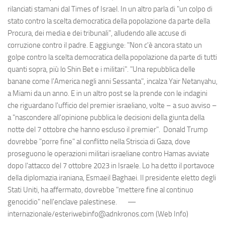
rilanciati stamani dal Times of Israel. In un altro parla di "un colpo di
stato contro la scelta democratica della popolazione da parte della
Procura, dei media e dei tribunali", alludendo alle accuse di
corruzione contro il padre. E aggiunge: "Non c'è ancora stato un
golpe contro la scelta democratica della popolazione da parte di tutti
quanti sopra, più lo Shin Bet e i militari". "Una repubblica delle
banane come l'America negli anni Sessanta", incalza Yair Netanyahu,
a Miami da un anno. E in un altro post se la prende con le indagini
che riguardano l'ufficio del premier israeliano, volte – a suo avviso –
a "nascondere all'opinione pubblica le decisioni della giunta della
notte del 7 ottobre che hanno escluso il premier". Donald Trump
dovrebbe "porre fine" al conflitto nella Striscia di Gaza, dove
proseguono le operazioni militari israeliane contro Hamas avviate
dopo l'attacco del 7 ottobre 2023 in Israele. Lo ha detto il portavoce
della diplomazia iraniana, Esmaeil Baghaei. Il presidente eletto degli
Stati Uniti, ha affermato, dovrebbe "mettere fine al continuo
genocidio" nell'enclave palestinese. —
internazionale/esteriwebinfo@adnkronos.com (Web Info)