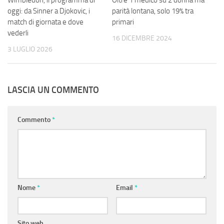
Wimbledon, il programma di
Oltre 1 medico su 2 donna ma
oggi: da Sinner a Djokovic, i
parità lontana, solo 19% tra
match di giornata e dove
primari
vederli
16 DICEMBRE 2024
3 LUGLIO 2026
LASCIA UN COMMENTO
Commento
*
Nome
*
Email
*
Sito web