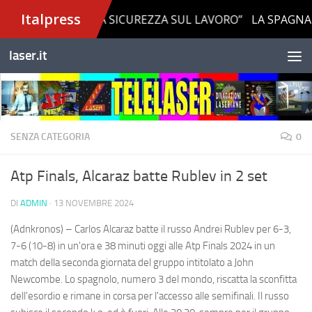
Salta al contenuto
laser.it
SENZA CATEGORIA
0
Atp Finals, Alcaraz batte Rublev in 2 set
DI
ADMIN
·
13 NOVEMBRE 2024
(Adnkronos) – Carlos Alcaraz batte il russo Andrei Rublev per 6-3,
7-6 (10-8) in un'ora e 38 minuti oggi alle Atp Finals 2024 in un
match della seconda giornata del gruppo intitolato a John
Newcombe. Lo spagnolo, numero 3 del mondo, riscatta la sconfitta
dell'esordio e rimane in corsa per l'accesso alle semifinali. Il russo