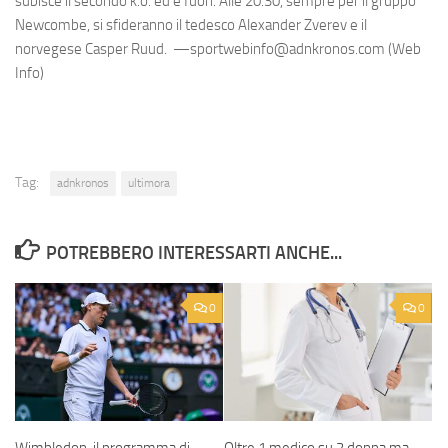
subisce il secondo k.o. ed è fuori. Alle 20.30, sempre per il gruppo
Newcombe, si sfideranno il tedesco Alexander Zverev e il
norvegese Casper Ruud. —sportwebinfo@adnkronos.com (Web
Info)
Tag:
adnkronos
ultimora
POTREBBERO INTERESSARTI ANCHE...
0
0