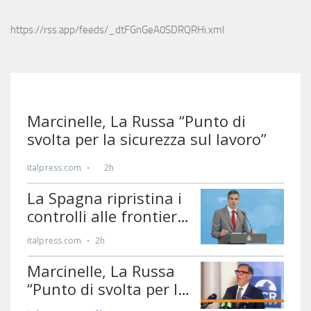
https://rss.app/feeds/_dtFGnGeA0SDRQRHi.xml