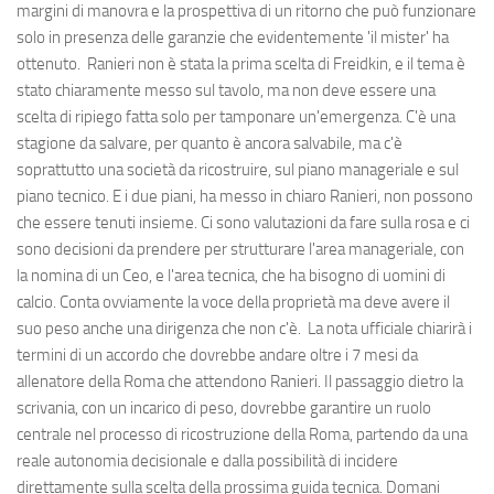
margini di manovra e la prospettiva di un ritorno che può funzionare
solo in presenza delle garanzie che evidentemente 'il mister' ha
ottenuto. Ranieri non è stata la prima scelta di Freidkin, e il tema è
stato chiaramente messo sul tavolo, ma non deve essere una
scelta di ripiego fatta solo per tamponare un'emergenza. C'è una
stagione da salvare, per quanto è ancora salvabile, ma c'è
soprattutto una società da ricostruire, sul piano manageriale e sul
piano tecnico. E i due piani, ha messo in chiaro Ranieri, non possono
che essere tenuti insieme. Ci sono valutazioni da fare sulla rosa e ci
sono decisioni da prendere per strutturare l'area manageriale, con
la nomina di un Ceo, e l'area tecnica, che ha bisogno di uomini di
calcio. Conta ovviamente la voce della proprietà ma deve avere il
suo peso anche una dirigenza che non c'è. La nota ufficiale chiarirà i
termini di un accordo che dovrebbe andare oltre i 7 mesi da
allenatore della Roma che attendono Ranieri. Il passaggio dietro la
scrivania, con un incarico di peso, dovrebbe garantire un ruolo
centrale nel processo di ricostruzione della Roma, partendo da una
reale autonomia decisionale e dalla possibilità di incidere
direttamente sulla scelta della prossima guida tecnica. Domani