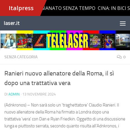
Salta al contenuto
laser.it
SENZA CATEGORIA
0
Ranieri nuovo allenatore della Roma, il sì
dopo una trattativa vera
DI
ADMIN
·
13 NOVEMBRE 2024
(Adnkronos) – Non sarà solo un 'traghettatore' Claudio Ranieri. Il
nuovo allenatore della Roma ha firmato a Londra dopo una
trattativa 'vera' con Dan e Ryan Friedkin. Oggetto di una discussione
lunga e piuttosto serrata, secondo quanto risulta all'Adnkronos, i