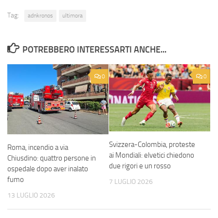
Tag:
adnkronos
ultimora
POTREBBERO INTERESSARTI ANCHE...
0
0
Svizzera-Colombia, proteste
Roma, incendio a via
ai Mondiali: elvetici chiedono
Chiusdino: quattro persone in
due rigori e un rosso
ospedale dopo aver inalato
fumo
7 LUGLIO 2026
13 LUGLIO 2026