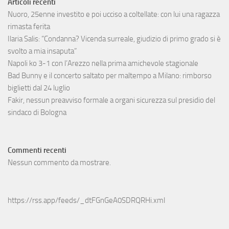
Articoli recenti
Nuoro, 25enne investito e poi ucciso a coltellate: con lui una ragazza
rimasta ferita
Ilaria Salis: “Condanna? Vicenda surreale, giudizio di primo grado si è
svolto a mia insaputa”
Napoli ko 3-1 con l’Arezzo nella prima amichevole stagionale
Bad Bunny e il concerto saltato per maltempo a Milano: rimborso
biglietti dal 24 luglio
Fakir, nessun preavviso formale a organi sicurezza sul presidio del
sindaco di Bologna
Commenti recenti
Nessun commento da mostrare.
https://rss.app/feeds/_dtFGnGeA0SDRQRHi.xml