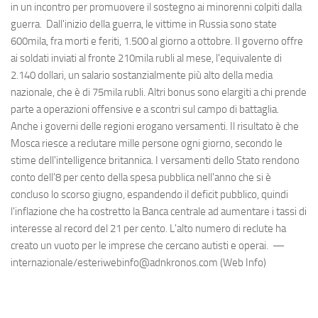
in un incontro per promuovere il sostegno ai minorenni colpiti dalla
guerra. Dall'inizio della guerra, le vittime in Russia sono state
600mila, fra morti e feriti, 1.500 al giorno a ottobre. Il governo offre
ai soldati inviati al fronte 210mila rubli al mese, l'equivalente di
2.140 dollari, un salario sostanzialmente più alto della media
nazionale, che è di 75mila rubli. Altri bonus sono elargiti a chi prende
parte a operazioni offensive e a scontri sul campo di battaglia.
Anche i governi delle regioni erogano versamenti. Il risultato è che
Mosca riesce a reclutare mille persone ogni giorno, secondo le
stime dell'intelligence britannica. I versamenti dello Stato rendono
conto dell'8 per cento della spesa pubblica nell'anno che si è
concluso lo scorso giugno, espandendo il deficit pubblico, quindi
l'inflazione che ha costretto la Banca centrale ad aumentare i tassi di
interesse al record del 21 per cento. L'alto numero di reclute ha
creato un vuoto per le imprese che cercano autisti e operai. —
internazionale/esteriwebinfo@adnkronos.com (Web Info)