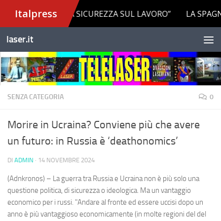
Salta al contenuto
laser.it
SENZA CATEGORIA
0
Morire in Ucraina? Conviene più che avere
un futuro: in Russia è ‘deathonomics’
DI
ADMIN
·
14 NOVEMBRE 2024
(Adnkronos) – La guerra tra Russia e Ucraina non è più solo una
questione politica, di sicurezza o ideologica. Ma un vantaggio
economico per i russi. "Andare al fronte ed essere uccisi dopo un
anno è più vantaggioso economicamente (in molte regioni del del