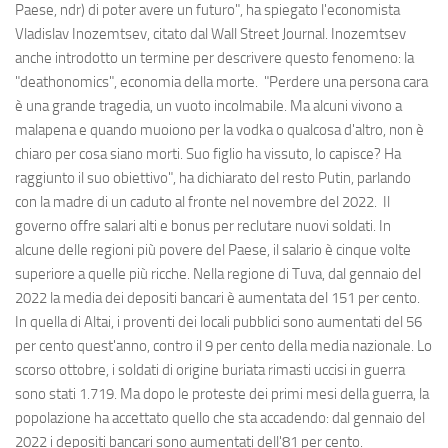
Paese, ndr) di poter avere un futuro", ha spiegato l'economista
Vladislav Inozemtsev, citato dal Wall Street Journal. Inozemtsev
anche introdotto un termine per descrivere questo fenomeno: la
"deathonomics", economia della morte. "Perdere una persona cara
è una grande tragedia, un vuoto incolmabile. Ma alcuni vivono a
malapena e quando muoiono per la vodka o qualcosa d'altro, non è
chiaro per cosa siano morti. Suo figlio ha vissuto, lo capisce? Ha
raggiunto il suo obiettivo", ha dichiarato del resto Putin, parlando
con la madre di un caduto al fronte nel novembre del 2022. Il
governo offre salari alti e bonus per reclutare nuovi soldati. In
alcune delle regioni più povere del Paese, il salario è cinque volte
superiore a quelle più ricche. Nella regione di Tuva, dal gennaio del
2022 la media dei depositi bancari è aumentata del 151 per cento.
In quella di Altai, i proventi dei locali pubblici sono aumentati del 56
per cento quest'anno, contro il 9 per cento della media nazionale. Lo
scorso ottobre, i soldati di origine buriata rimasti uccisi in guerra
sono stati 1.719. Ma dopo le proteste dei primi mesi della guerra, la
popolazione ha accettato quello che sta accadendo: dal gennaio del
2022 i depositi bancari sono aumentati dell'81 per cento.