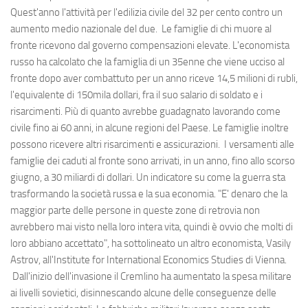
Quest'anno l'attività per l'edilizia civile del 32 per cento contro un
aumento medio nazionale del due. Le famiglie di chi muore al
fronte ricevono dal governo compensazioni elevate. L'economista
russo ha calcolato che la famiglia di un 35enne che viene ucciso al
fronte dopo aver combattuto per un anno riceve 14,5 milioni di rubli,
l'equivalente di 150mila dollari, fra il suo salario di soldato e i
risarcimenti. Più di quanto avrebbe guadagnato lavorando come
civile fino ai 60 anni, in alcune regioni del Paese. Le famiglie inoltre
possono ricevere altri risarcimenti e assicurazioni. I versamenti alle
famiglie dei caduti al fronte sono arrivati, in un anno, fino allo scorso
giugno, a 30 miliardi di dollari. Un indicatore su come la guerra sta
trasformando la società russa e la sua economia. "E' denaro che la
maggior parte delle persone in queste zone di retrovia non
avrebbero mai visto nella loro intera vita, quindi è ovvio che molti di
loro abbiano accettato", ha sottolineato un altro economista, Vasily
Astrov, all'Institute for International Economics Studies di Vienna.
Dall'inizio dell'invasione il Cremlino ha aumentato la spesa militare
ai livelli sovietici, disinnescando alcune delle conseguenze delle