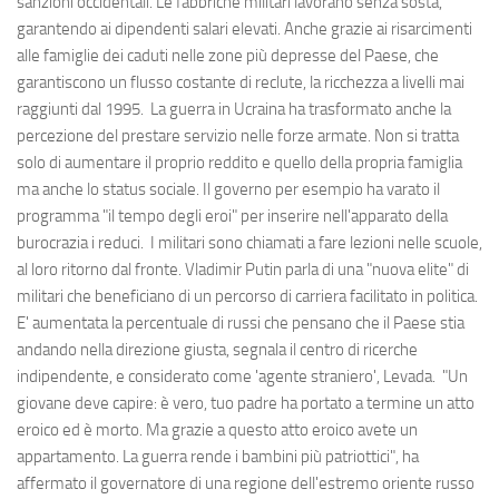
sanzioni occidentali. Le fabbriche militari lavorano senza sosta,
garantendo ai dipendenti salari elevati. Anche grazie ai risarcimenti
alle famiglie dei caduti nelle zone più depresse del Paese, che
garantiscono un flusso costante di reclute, la ricchezza a livelli mai
raggiunti dal 1995. La guerra in Ucraina ha trasformato anche la
percezione del prestare servizio nelle forze armate. Non si tratta
solo di aumentare il proprio reddito e quello della propria famiglia
ma anche lo status sociale. Il governo per esempio ha varato il
programma "il tempo degli eroi" per inserire nell'apparato della
burocrazia i reduci. I militari sono chiamati a fare lezioni nelle scuole,
al loro ritorno dal fronte. Vladimir Putin parla di una "nuova elite" di
militari che beneficiano di un percorso di carriera facilitato in politica.
E' aumentata la percentuale di russi che pensano che il Paese stia
andando nella direzione giusta, segnala il centro di ricerche
indipendente, e considerato come 'agente straniero', Levada. "Un
giovane deve capire: è vero, tuo padre ha portato a termine un atto
eroico ed è morto. Ma grazie a questo atto eroico avete un
appartamento. La guerra rende i bambini più patriottici", ha
affermato il governatore di una regione dell'estremo oriente russo