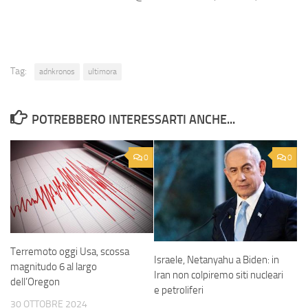
Tag:
adnkronos
ultimora
POTREBBERO INTERESSARTI ANCHE...
0
0
Terremoto oggi Usa, scossa
Israele, Netanyahu a Biden: in
magnitudo 6 al largo
Iran non colpiremo siti nucleari
dell’Oregon
e petroliferi
30 OTTOBRE 2024