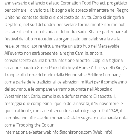
anniversario del lancio del suo Coronation Food Project, progettato
per colmare il divario tra il bisogno e lo spreco alimentare nel Regno
Unito nel contesto della crisi del costo della vita. Carlo si dirigerà a
Deptford, nel sud di Londra, per svelare formalmente il primo hub,
visitare il centro con il sindaco di Londra Sadiq Khan e partecipare al
festival del cibo in eccedenza organizzato per celebrare la visita
reale, prima di aprire virtualmente un altro hub nel Merseyside.
All'evento non sarà presente la regina Camilla, ancora
convalescente da una brutta infezione al petto. Colpi d'artiglieria
saranno sparati a Green Park dalla Royal Horse Artillery della King's
Troop e alla Torre di Londra dalla Honourable Artillery Company
come parte delle tradizionali celebrazioni militari per il compleanno
del sovrano, e le campane verranno suonate nell'Abbazia di
Westminster. Carlo, come la sua defunta madre Elisabetta II,
festeggia due compleanni, quello della nascita, il 14 novembre, e
quello ufficiale, che cade il secondo sabato di giugno. Dal 1748, il
compleanno ufficiale del monarca è stato segnato dalla parata nota
come 'Trooping the Colour'. —
internazionale/esteriwebinfo@adnkronos.com (Web Info)