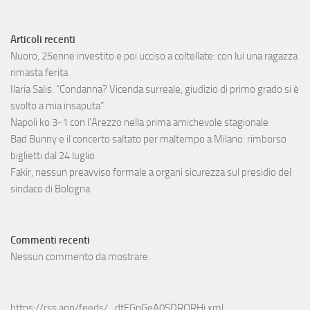
Articoli recenti
Nuoro, 25enne investito e poi ucciso a coltellate: con lui una ragazza
rimasta ferita
Ilaria Salis: “Condanna? Vicenda surreale, giudizio di primo grado si è
svolto a mia insaputa”
Napoli ko 3-1 con l’Arezzo nella prima amichevole stagionale
Bad Bunny e il concerto saltato per maltempo a Milano: rimborso
biglietti dal 24 luglio
Fakir, nessun preavviso formale a organi sicurezza sul presidio del
sindaco di Bologna
Commenti recenti
Nessun commento da mostrare.
https://rss.app/feeds/_dtFGnGeA0SDRQRHi.xml