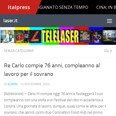
Salta al contenuto
laser.it
SENZA CATEGORIA
0
Re Carlo compie 76 anni, compleanno al
lavoro per il sovrano
DI
ADMIN
·
14 NOVEMBRE 2024
(Adnkronos) – Carlo III compie oggi 76 anni e festeggerà il suo
compleanno con una visita a un festival del cibo in eccedenza a
Londra. Una giornata di lavoro, dunque, quasi come le altre, per il
sovrano, che aprirà i primi due Coronation Food Hub nel primo