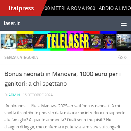
Salta al contenuto
laser.it
SENZA CATEGORIA
0
Bonus neonati in Manovra, 1000 euro per i
genitori: a chi spettano
DI
ADMIN
·
15 OTTOBRE 2024
(Adnkronos) – Nella Manovra 2025 arriva il 'bonus neonati'. A chi
spetta il contributo previsto dalla misure che introduce un supporto
alle famiglie? A quanto ammonta? Quali sono i requisiti? Nel
disegno di legge, che conferma e potenzia le misure sui congedi