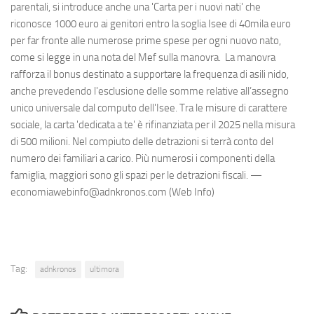
parentali, si introduce anche una 'Carta per i nuovi nati' che
riconosce 1000 euro ai genitori entro la soglia Isee di 40mila euro
per far fronte alle numerose prime spese per ogni nuovo nato,
come si legge in una nota del Mef sulla manovra. La manovra
rafforza il bonus destinato a supportare la frequenza di asili nido,
anche prevedendo l'esclusione delle somme relative all’assegno
unico universale dal computo dell'Isee. Tra le misure di carattere
sociale, la carta 'dedicata a te' è rifinanziata per il 2025 nella misura
di 500 milioni. Nel compiuto delle detrazioni si terrà conto del
numero dei familiari a carico. Più numerosi i componenti della
famiglia, maggiori sono gli spazi per le detrazioni fiscali. —
economiawebinfo@adnkronos.com (Web Info)
Tag:
adnkronos
ultimora