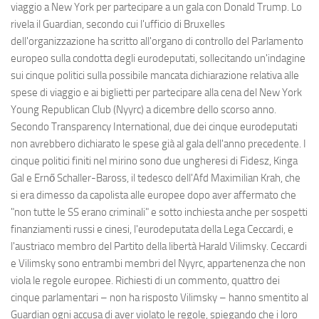
viaggio a New York per partecipare a un gala con Donald Trump. Lo
rivela il Guardian, secondo cui l'ufficio di Bruxelles
dell'organizzazione ha scritto all'organo di controllo del Parlamento
europeo sulla condotta degli eurodeputati, sollecitando un'indagine
sui cinque politici sulla possibile mancata dichiarazione relativa alle
spese di viaggio e ai biglietti per partecipare alla cena del New York
Young Republican Club (Nyyrc) a dicembre dello scorso anno.
Secondo Transparency International, due dei cinque eurodeputati
non avrebbero dichiarato le spese già al gala dell'anno precedente. I
cinque politici finiti nel mirino sono due ungheresi di Fidesz, Kinga
Gal e Ernő Schaller-Baross, il tedesco dell'Afd Maximilian Krah, che
si era dimesso da capolista alle europee dopo aver affermato che
"non tutte le SS erano criminali" e sotto inchiesta anche per sospetti
finanziamenti russi e cinesi, l'eurodeputata della Lega Ceccardi, e
l'austriaco membro del Partito della libertà Harald Vilimsky. Ceccardi
e Vilimsky sono entrambi membri del Nyyrc, appartenenza che non
viola le regole europee. Richiesti di un commento, quattro dei
cinque parlamentari – non ha risposto Vilimsky – hanno smentito al
Guardian ogni accusa di aver violato le regole, spiegando che i loro