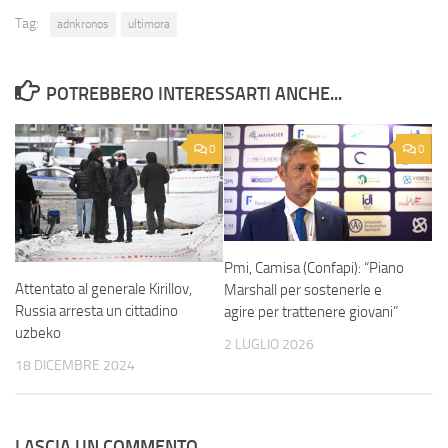
Tag:
adnkronos
ultimora
POTREBBERO INTERESSARTI ANCHE...
0
0
Pmi, Camisa (Confapi): “Piano
Attentato al generale Kirillov,
Marshall per sostenerle e
Russia arresta un cittadino
agire per trattenere giovani”
uzbeko
2 LUGLIO 2026
18 DICEMBRE 2024
LASCIA UN COMMENTO