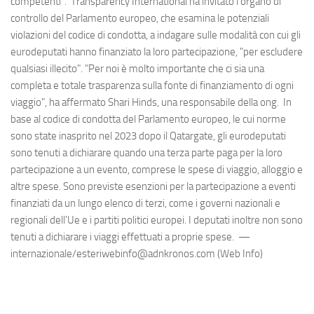
competenti". Transparency International ha invitato l'organo di
controllo del Parlamento europeo, che esamina le potenziali
violazioni del codice di condotta, a indagare sulle modalità con cui gli
eurodeputati hanno finanziato la loro partecipazione, "per escludere
qualsiasi illecito". "Per noi è molto importante che ci sia una
completa e totale trasparenza sulla fonte di finanziamento di ogni
viaggio", ha affermato Shari Hinds, una responsabile della ong. In
base al codice di condotta del Parlamento europeo, le cui norme
sono state inasprito nel 2023 dopo il Qatargate, gli eurodeputati
sono tenuti a dichiarare quando una terza parte paga per la loro
partecipazione a un evento, comprese le spese di viaggio, alloggio e
altre spese. Sono previste esenzioni per la partecipazione a eventi
finanziati da un lungo elenco di terzi, come i governi nazionali e
regionali dell'Ue e i partiti politici europei. I deputati inoltre non sono
tenuti a dichiarare i viaggi effettuati a proprie spese. —
internazionale/esteriwebinfo@adnkronos.com (Web Info)