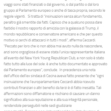
viaggi sono stati finanziati o dal governo, o dal partito o dal loro
gruppo al Parlamento europeo o anche di tasca propria, secondo le
regole vigenti. Si tratta di "insinuazioni senza alcun fondamento,
peraltro già smentite dai fatti. Capisco che a qualcuno possa dare
fastidio il nostro rapporto di amicizia con la galassia di Trump, il
mondo repubblicano e conservatore americano e che per questo
motivo si cerchi di attaccarci in tutti i modi", afferma Ceccardi.
"Peccato per loro che io non abbia mai avuto nulla da nascondere,
anzi sono orgogliosa di essere stata l'unica rappresentante italiana
all'evento del New York Young Republican Club, e non solo è stato
fatto tutto alla luce del sole: è anche tutto documentato e approvato
dal Parlamento europeo", conclude. In precedenza una nota
dell'ufficio dell'ex sindaca di Cecina aveva fatto presente che "ogni
insinuazione che l'europarlamentare Ceccardi abbia ricevuto
contributi finanziari o altri benefici da terzi è di fatto inesatta. Tali
affermazioni sono diffamatorie e rischiano di causare un danno
significativo alla sua reputazione e alla sua integrità personale,
rendendole perseguibili nelle sedi giudiziarie