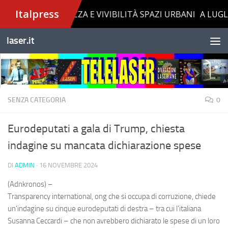
Salta al contenuto
laser.it
SENZA CATEGORIA
0
Eurodeputati a gala di Trump, chiesta
indagine su mancata dichiarazione spese
DI
ADMIN
·
16 NOVEMBRE 2024
(Adnkronos) –
Transparency international, ong che si occupa di corruzione, chiede
un'indagine su cinque eurodeputati di destra – tra cui l'italiana
Susanna Ceccardi – che non avrebbero dichiarato le spese di un loro