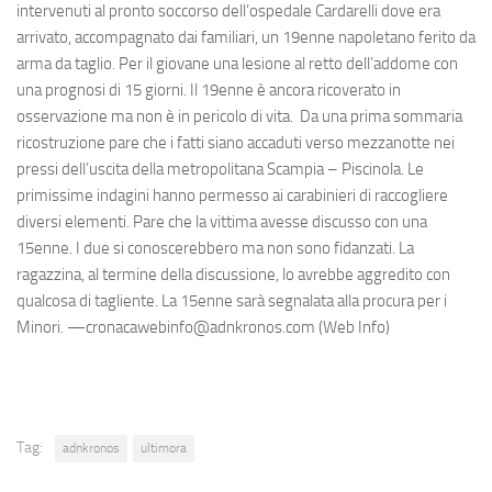
intervenuti al pronto soccorso dell’ospedale Cardarelli dove era
arrivato, accompagnato dai familiari, un 19enne napoletano ferito da
arma da taglio. Per il giovane una lesione al retto dell’addome con
una prognosi di 15 giorni. Il 19enne è ancora ricoverato in
osservazione ma non è in pericolo di vita. Da una prima sommaria
ricostruzione pare che i fatti siano accaduti verso mezzanotte nei
pressi dell’uscita della metropolitana Scampia – Piscinola. Le
primissime indagini hanno permesso ai carabinieri di raccogliere
diversi elementi. Pare che la vittima avesse discusso con una
15enne. I due si conoscerebbero ma non sono fidanzati. La
ragazzina, al termine della discussione, lo avrebbe aggredito con
qualcosa di tagliente. La 15enne sarà segnalata alla procura per i
Minori. —cronacawebinfo@adnkronos.com (Web Info)
Tag:
adnkronos
ultimora