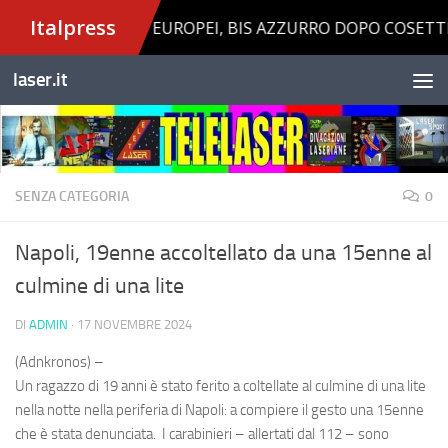
Salta al contenuto
laser.it
SENZA CATEGORIA
0
Napoli, 19enne accoltellato da una 15enne al
culmine di una lite
DI
ADMIN
·
17 NOVEMBRE 2024
(Adnkronos) –
Un ragazzo di 19 anni è stato ferito a coltellate al culmine di una lite
nella notte nella periferia di Napoli: a compiere il gesto una 15enne
che è stata denunciata. I carabinieri – allertati dal 112 – sono