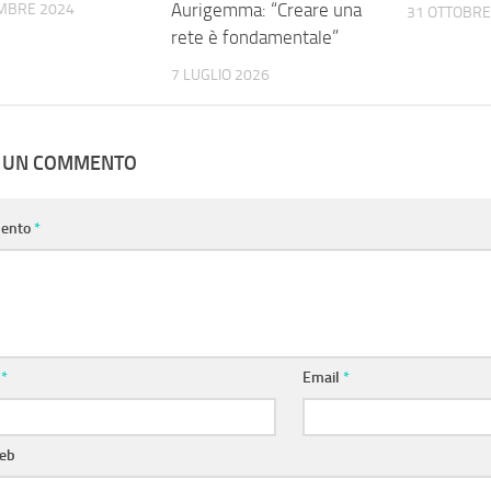
Aurigemma: “Creare una
MBRE 2024
31 OTTOBRE
rete è fondamentale”
7 LUGLIO 2026
A UN COMMENTO
ento
*
e
*
Email
*
web