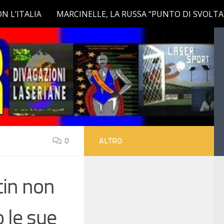
0
ALTRO
tin non
 le sue