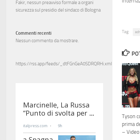
interna
Fakir, nessun preavviso formale a organi
sicurezza sul presidio del sindaco di Bologna
Tag:
ad
Commenti recenti
Nessun commento da mostrare.
PO
https://rss.app/feeds/_dtFGnGeA0SDRQRHi.xml
Tyson c
prima d
– Video