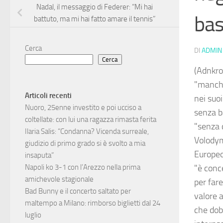
Nadal, il messaggio di Federer: “Mi hai
bas
battuto, ma mi hai fatto amare il tennis”
Cerca
DI
ADMIN
Cerca
(Adnkro
"manche
Articoli recenti
nei suoi
Nuoro, 25enne investito e poi ucciso a
senza b
coltellate: con lui una ragazza rimasta ferita
"senza c
Ilaria Salis: “Condanna? Vicenda surreale,
Volodym
giudizio di primo grado si è svolto a mia
Europeo 
insaputa”
"è conc
Napoli ko 3-1 con l’Arezzo nella prima
amichevole stagionale
per far
Bad Bunny e il concerto saltato per
valore a
maltempo a Milano: rimborso biglietti dal 24
che dob
luglio