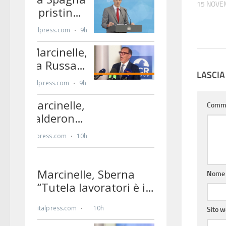
15 NOVE
LASCI
Comm
Nom
Sito 