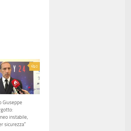
0
o Giuseppe
rgotto:
neo instabile,
er sicurezza”