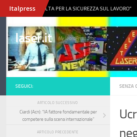
Salta al contenuto
laser.it
My WordPress Blog
SEGUICI:
SENZA 
ARTICOLO SUCCESSIVO
Ucr
Ciardi (Acn): “IA fattore fondamentale per
competere sulla scena internazionale”
neg
ARTICOLO PRECEDENTE