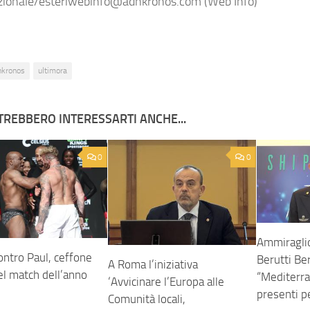
zionale/esteriwebinfo@adnkronos.com (Web Info)
nkronos
ultimora
TREBBERO INTERESSARTI ANCHE...
0
0
Ammiragli
ontro Paul, ceffone
Berutti Be
A Roma l’iniziativa
el match dell’anno
“Mediterra
‘Avvicinare l’Europa alle
presenti p
Comunità locali,