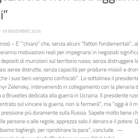
i”
·
19 NOVEMBRE 2024
nos) – E' "chiaro" che, senza alcuni "fattori fondamentali", a
ranno motivazioni reali per impegnarsi in negoziati significa
 depositi di munizioni sul territorio russo, senza distruggere la
asi aeree distrutte, senza capacità per produrre missili e dro
he i suoi beni vengano confiscati". Lo sottolinea il president
yr Zelensky, intervenendo in collegamento con la plenaria 
a Bruxelles dedicata alla guerra in Ucraina. Il presidente rus
entrato sul vincere la guerra, non si fermerà", ma "oggi è il
e pressione più duramente sulla Russia. Sapete molto bene c
lle persone o alle regole, apprezza solo il denaro e il potere.
biamo togliergli, per ripristinare la pace", conclude. —