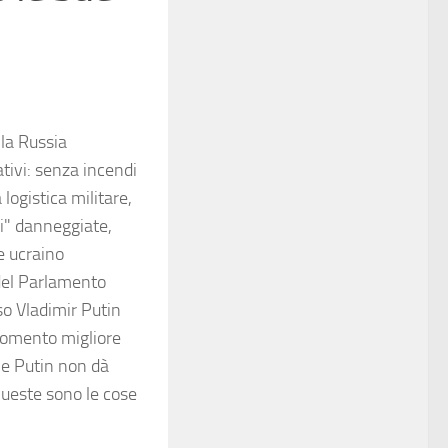
lla Russia
tivi: senza incendi
 logistica militare,
ni" danneggiate,
e ucraino
del Parlamento
so Vladimir Putin
 momento migliore
he Putin non dà
 Queste sono le cose