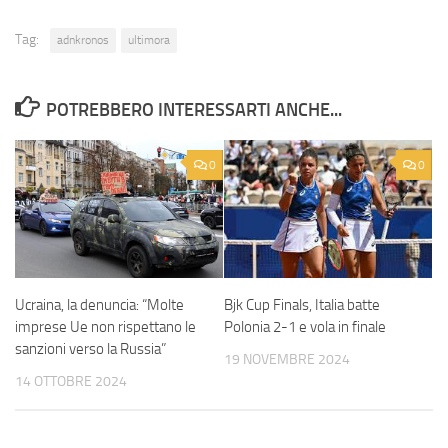
Tag:
adnkronos
ultimora
POTREBBERO INTERESSARTI ANCHE...
0
0
Ucraina, la denuncia: “Molte
Bjk Cup Finals, Italia batte
imprese Ue non rispettano le
Polonia 2-1 e vola in finale
sanzioni verso la Russia”
19 NOVEMBRE 2024
14 OTTOBRE 2024