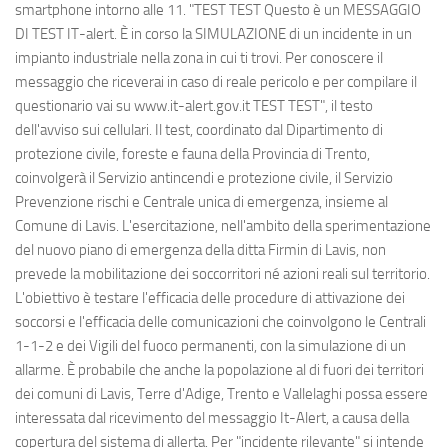
smartphone intorno alle 11. "TEST TEST Questo è un MESSAGGIO
DI TEST IT-alert. È in corso la SIMULAZIONE di un incidente in un
impianto industriale nella zona in cui ti trovi. Per conoscere il
messaggio che riceverai in caso di reale pericolo e per compilare il
questionario vai su www.it-alert.gov.it TEST TEST", il testo
dell'avviso sui cellulari. Il test, coordinato dal Dipartimento di
protezione civile, foreste e fauna della Provincia di Trento,
coinvolgerà il Servizio antincendi e protezione civile, il Servizio
Prevenzione rischi e Centrale unica di emergenza, insieme al
Comune di Lavis. L'esercitazione, nell'ambito della sperimentazione
del nuovo piano di emergenza della ditta Firmin di Lavis, non
prevede la mobilitazione dei soccorritori né azioni reali sul territorio.
L'obiettivo è testare l'efficacia delle procedure di attivazione dei
soccorsi e l'efficacia delle comunicazioni che coinvolgono le Centrali
1-1-2 e dei Vigili del fuoco permanenti, con la simulazione di un
allarme. È probabile che anche la popolazione al di fuori dei territori
dei comuni di Lavis, Terre d'Adige, Trento e Vallelaghi possa essere
interessata dal ricevimento del messaggio It-Alert, a causa della
copertura del sistema di allerta. Per "incidente rilevante" si intende