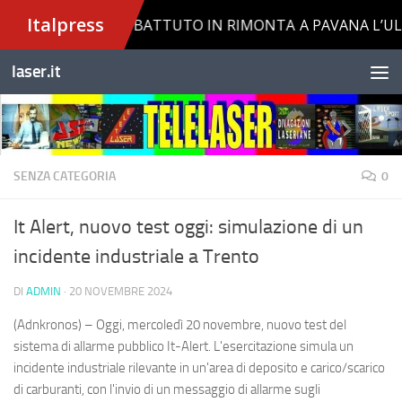
Salta al contenuto
laser.it
SENZA CATEGORIA
0
It Alert, nuovo test oggi: simulazione di un
incidente industriale a Trento
DI
ADMIN
·
20 NOVEMBRE 2024
(Adnkronos) – Oggi, mercoledì 20 novembre, nuovo test del
sistema di allarme pubblico It-Alert. L'esercitazione simula un
incidente industriale rilevante in un'area di deposito e carico/scarico
di carburanti, con l'invio di un messaggio di allarme sugli