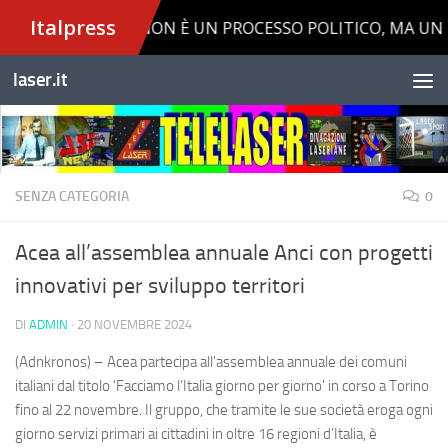
Salta al contenuto
laser.it
SENZA CATEGORIA
0
Acea all’assemblea annuale Anci con progetti
innovativi per sviluppo territori
DI
ADMIN
·
20 NOVEMBRE 2024
(Adnkronos) – Acea partecipa all'assemblea annuale dei comuni
italiani dal titolo 'Facciamo l’Italia giorno per giorno' in corso a Torino
fino al 22 novembre. Il gruppo, che tramite le sue società eroga ogni
giorno servizi primari ai cittadini in oltre 16 regioni d’Italia, è