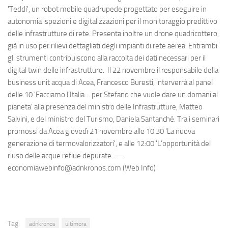
'Teddi', un robot mobile quadrupede progettato per eseguire in
autonomia ispezioni e digitalizzazioni per il monitoraggio predittivo
delle infrastrutture di rete. Presenta inoltre un drone quadricottero,
già in uso per rilievi dettagliati degli impianti di rete aerea. Entrambi
gli strumenti contribuiscono alla raccolta dei dati necessari per il
digital twin delle infrastrutture. Il 22 novembre il responsabile della
business unit acqua di Acea, Francesco Buresti, interverrà al panel
delle 10 'Facciamo l’Italia… per Stefano che vuole dare un domani al
pianeta' alla presenza del ministro delle Infrastrutture, Matteo
Salvini, e del ministro del Turismo, Daniela Santanché. Tra i seminari
promossi da Acea giovedì 21 novembre alle 10:30 'La nuova
generazione di termovalorizzatori', e alle 12:00 'L’opportunità del
riuso delle acque reflue depurate. —
economiawebinfo@adnkronos.com (Web Info)
Tag:
adnkronos
ultimora