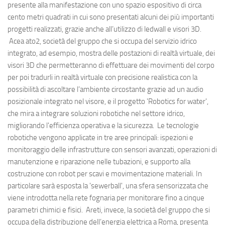
presente alla manifestazione con uno spazio espositivo di circa
cento metri quadrati in cui sono presentati alcuni dei più importanti
progetti realizzati, grazie anche all’utilizzo di ledwall e visori 3D.
Acea ato2, società del gruppo che si occupa del servizio idrico
integrato, ad esempio, mostra delle postazioni di realtà virtuale, dei
visori 3D che permetteranno di effettuare dei movimenti del corpo
per poi tradurli in realtà virtuale con precisione realistica con la
possibilità di ascoltare l’ambiente circostante grazie ad un audio
posizionale integrato nel visore, e il progetto 'Robotics for water',
che mira a integrare soluzioni robotiche nel settore idrico,
migliorando l'efficienza operativa e la sicurezza. Le tecnologie
robotiche vengono applicate in tre aree principali: ispezioni e
monitoraggio delle infrastrutture con sensori avanzati, operazioni di
manutenzione e riparazione nelle tubazioni, e supporto alla
costruzione con robot per scavi e movimentazione materiali. In
particolare sarà esposta la 'sewerball', una sfera sensorizzata che
viene introdotta nella rete fognaria per monitorare fino a cinque
parametri chimici e fisici. Areti, invece, la società del gruppo che si
occupa della distribuzione dell’energia elettrica a Roma, presenta