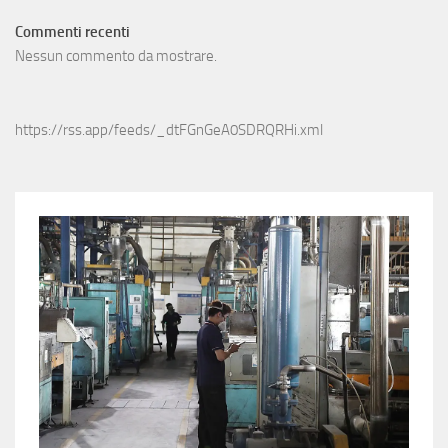
Commenti recenti
Nessun commento da mostrare.
https://rss.app/feeds/_dtFGnGeA0SDRQRHi.xml