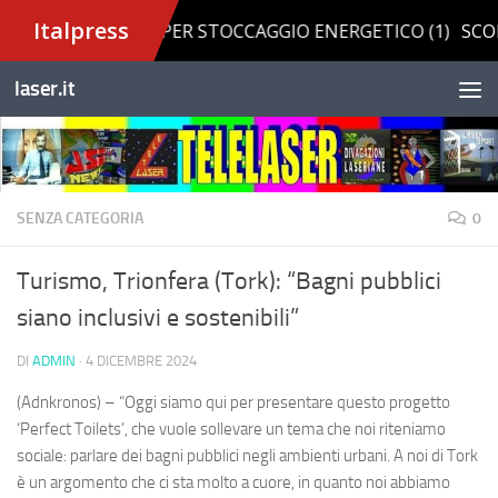
Salta al contenuto
laser.it
SENZA CATEGORIA
0
Turismo, Trionfera (Tork): “Bagni pubblici
siano inclusivi e sostenibili”
DI
ADMIN
·
4 DICEMBRE 2024
(Adnkronos) – “Oggi siamo qui per presentare questo progetto
‘Perfect Toilets’, che vuole sollevare un tema che noi riteniamo
sociale: parlare dei bagni pubblici negli ambienti urbani. A noi di Tork
è un argomento che ci sta molto a cuore, in quanto noi abbiamo