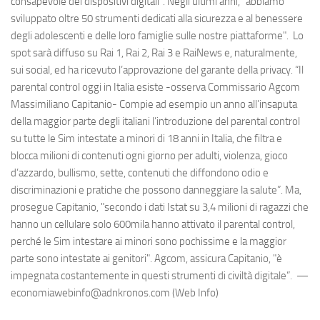
consapevole dei dispositivi digitali”. Negli ultimi anni, “abbiamo
sviluppato oltre 50 strumenti dedicati alla sicurezza e al benessere
degli adolescenti e delle loro famiglie sulle nostre piattaforme". Lo
spot sarà diffuso su Rai 1, Rai 2, Rai 3 e RaiNews e, naturalmente,
sui social, ed ha ricevuto l’approvazione del garante della privacy. “Il
parental control oggi in Italia esiste -osserva Commissario Agcom
Massimiliano Capitanio- Compie ad esempio un anno all’insaputa
della maggior parte degli italiani l’introduzione del parental control
su tutte le Sim intestate a minori di 18 anni in Italia, che filtra e
blocca milioni di contenuti ogni giorno per adulti, violenza, gioco
d’azzardo, bullismo, sette, contenuti che diffondono odio e
discriminazioni e pratiche che possono danneggiare la salute”. Ma,
prosegue Capitanio, "secondo i dati Istat su 3,4 milioni di ragazzi che
hanno un cellulare solo 600mila hanno attivato il parental control,
perché le Sim intestare ai minori sono pochissime e la maggior
parte sono intestate ai genitori". Agcom, assicura Capitanio, "è
impegnata costantemente in questi strumenti di civiltà digitale”. —
economiawebinfo@adnkronos.com (Web Info)