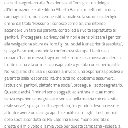
dal sottosegretario alla Presidenza del Consiglio con delega
all’Informazione e all’Editoria Alberto Barachini, nell’ambito della
campagna di comunicazione istituzionale sulla sicurezza dei figli
online dal titolo 'Nessuno li conosce come te', che intende
accendere un faro sul parental control ed è rivolta soprattutto ai
genitori. "Proteggere la privacy dei minori e sensibilizzare i genitori
alla navigazione sicura dei loro figli sui social è una priorità assoluta",
spiega Barachini, aprendo la conferenza stampa. I tanti casi di
cronaca "hanno messo tragicamente in luce cosa possa accadere a
fronte di una vita online inconsapevole o gestita con superficialità
Noi vogliamo che usare i social sia, invece, una esperienza positiva e
garantita dalla responsabilità che tutti noi dobbiamo assumerci:
Istituzioni, genitori, piattaforme social", prosegue il sottosegretario.
Questo perché "i minori sono soggetti ad entrare in quei mondi
senza esperienze pregresse e senza quella malizia che nella vita
reale serve”, spiega il sottosegretario, "e i genitori devono essere
attenti e avere un dialogo aperto e pulito con i figli". Testimonial
dello spot la conduttrice Rai Caterina Balivo. "Sono onorata di
prestare il mio volto e la mia voce per questa campagna -spiega la