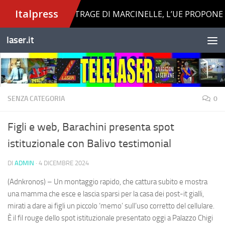
Salta al contenuto
laser.it
SENZA CATEGORIA
0
Figli e web, Barachini presenta spot
istituzionale con Balivo testimonial
DI
ADMIN
·
4 DICEMBRE 2024
(Adnkronos) – Un montaggio rapido, che cattura subito e mostra
una mamma che esce e lascia sparsi per la casa dei post-it gialli,
mirati a dare ai figli un piccolo ‘memo’ sull’uso corretto del cellulare.
È il fil rouge dello spot istituzionale presentato oggi a Palazzo Chigi