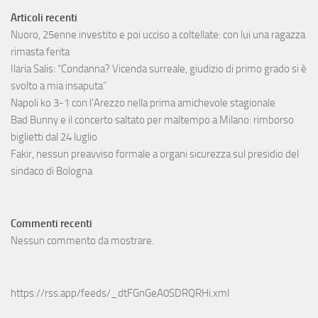
Articoli recenti
Nuoro, 25enne investito e poi ucciso a coltellate: con lui una ragazza
rimasta ferita
Ilaria Salis: “Condanna? Vicenda surreale, giudizio di primo grado si è
svolto a mia insaputa”
Napoli ko 3-1 con l’Arezzo nella prima amichevole stagionale
Bad Bunny e il concerto saltato per maltempo a Milano: rimborso
biglietti dal 24 luglio
Fakir, nessun preavviso formale a organi sicurezza sul presidio del
sindaco di Bologna
Commenti recenti
Nessun commento da mostrare.
https://rss.app/feeds/_dtFGnGeA0SDRQRHi.xml