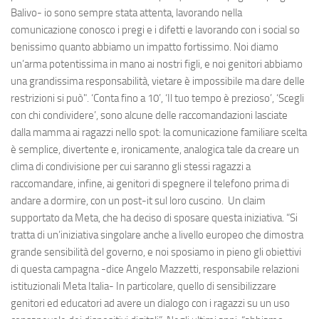
Balivo- io sono sempre stata attenta, lavorando nella
comunicazione conosco i pregi e i difetti e lavorando con i social so
benissimo quanto abbiamo un impatto fortissimo. Noi diamo
un’arma potentissima in mano ai nostri figli, e noi genitori abbiamo
una grandissima responsabilità, vietare è impossibile ma dare delle
restrizioni si può". ‘Conta fino a 10’, ‘Il tuo tempo è prezioso’, ‘Scegli
con chi condividere’, sono alcune delle raccomandazioni lasciate
dalla mamma ai ragazzi nello spot: la comunicazione familiare scelta
è semplice, divertente e, ironicamente, analogica tale da creare un
clima di condivisione per cui saranno gli stessi ragazzi a
raccomandare, infine, ai genitori di spegnere il telefono prima di
andare a dormire, con un post-it sul loro cuscino. Un claim
supportato da Meta, che ha deciso di sposare questa iniziativa. “Si
tratta di un’iniziativa singolare anche a livello europeo che dimostra
grande sensibilità del governo, e noi sposiamo in pieno gli obiettivi
di questa campagna -dice Angelo Mazzetti, responsabile relazioni
istituzionali Meta Italia- In particolare, quello di sensibilizzare
genitori ed educatori ad avere un dialogo con i ragazzi su un uso