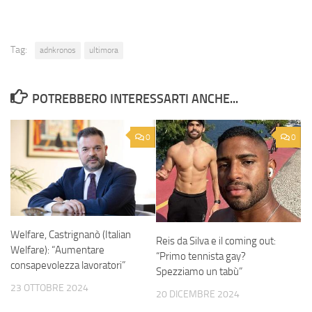
Tag:
adnkronos
ultimora
POTREBBERO INTERESSARTI ANCHE...
0
0
Welfare, Castrignanò (Italian
Reis da Silva e il coming out:
Welfare): “Aumentare
“Primo tennista gay?
consapevolezza lavoratori”
Spezziamo un tabù”
23 OTTOBRE 2024
20 DICEMBRE 2024