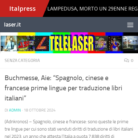
Salta al contenuto
laser.it
SENZA CATEGORIA
0
Buchmesse, Aie: “Spagnolo, cinese e
francese prime lingue per traduzione libri
italiani”
DI
ADMIN
·
18 OTTOBRE 2024
(Adnkronos) – Spagnolo, cinese e francese: sono queste le prime
tre lingue per cui sono stati venduti diritti di traduzione di libri italiani
nel 2023, un anno che attesta l’Italia a quota 7.838 diritti di