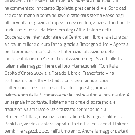
attestano su un livello quattro volte superiore a quello del 2001 –
ha commentato Innocenzo Cipolletta, presidente di Aie. Sono dati
che confermano la bontà del lavoro fatto dal sistema Paese negli
ultimi vent’anni grazie all’impegno degli editori, grazie ai fondi per le
traduzioni stanziati dal Ministero degli Affari Esteri e della
Cooperazione Internazionale e dal Centro per il libro e la lettura pari
a circa un milione di euro l’anno, grazie all’impegno di Ice – Agenzia
per la promozione all’estero e l’internazionalizzazione delle
imprese italiane con Aie per la realizzazione degli Stand collettivi
italiani nelle maggiori Fiere del libro internazionali”. “Con Italia
Ospite d’Onore 2024 alla Fiera del Libro di Francoforte – ha
continuato Cipolletta – le traduzioni cresceranno ancora.
L’attenzione che stiamo riscontrando in questi giorni sul
palcoscenico della Buchmesse per le nostre autrici e i nostri autori è
un segnale importante. Il sistema nazionale di sostegno alle
traduzioni va ampliato e razionalizzato per renderlo più
efficiente”. L’Italia, dove ogni anno si tiene la Bologna Children’s
Book Fair, vende all’estero soprattutto diritti di edizione di titoli per
bambini e ragazzi, 2.325 nell’ultimo anno. Anche la maggior parte di