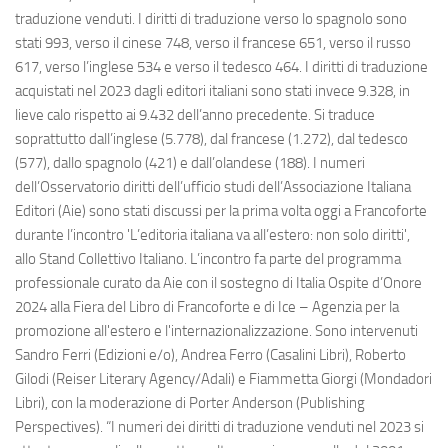
traduzione venduti. I diritti di traduzione verso lo spagnolo sono
stati 993, verso il cinese 748, verso il francese 651, verso il russo
617, verso l’inglese 534 e verso il tedesco 464. I diritti di traduzione
acquistati nel 2023 dagli editori italiani sono stati invece 9.328, in
lieve calo rispetto ai 9.432 dell’anno precedente. Si traduce
soprattutto dall’inglese (5.778), dal francese (1.272), dal tedesco
(577), dallo spagnolo (421) e dall’olandese (188). I numeri
dell’Osservatorio diritti dell’ufficio studi dell’Associazione Italiana
Editori (Aie) sono stati discussi per la prima volta oggi a Francoforte
durante l’incontro 'L’editoria italiana va all’estero: non solo diritti',
allo Stand Collettivo Italiano. L’incontro fa parte del programma
professionale curato da Aie con il sostegno di Italia Ospite d’Onore
2024 alla Fiera del Libro di Francoforte e di Ice – Agenzia per la
promozione all'estero e l'internazionalizzazione. Sono intervenuti
Sandro Ferri (Edizioni e/o), Andrea Ferro (Casalini Libri), Roberto
Gilodi (Reiser Literary Agency/Adali) e Fiammetta Giorgi (Mondadori
Libri), con la moderazione di Porter Anderson (Publishing
Perspectives). “I numeri dei diritti di traduzione venduti nel 2023 si