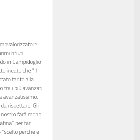
ermovalorizzatore
imi rifiuti
ando in Campidoglio
tolineato che "il
tato tanto alla
 tra i più avanzati
rà avanzatissimo,
da rispettare. Gli
il nostro farà meno
eatina" per far
to "scelto perché è