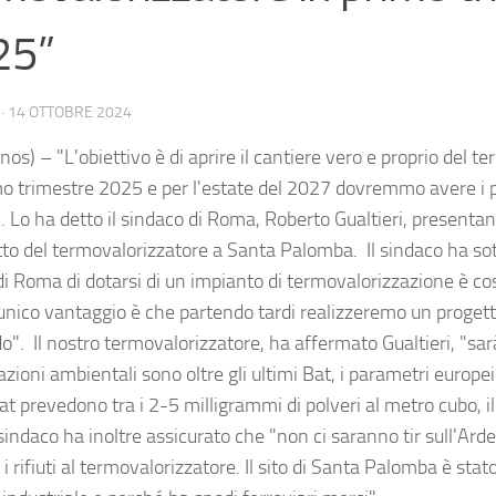
25”
·
14 OTTOBRE 2024
os) – "L'obiettivo è di aprire il cantiere vero e proprio del t
mo trimestre 2025 e per l'estate del 2027 dovremmo avere i pr
". Lo ha detto il sindaco di Roma, Roberto Gualtieri, present
etto del termovalorizzatore a Santa Palomba. Il sindaco ha sot
di Roma di dotarsi di un impianto di termovalorizzazione è cos
'unico vantaggio è che partendo tardi realizzeremo un progetto
o". Il nostro termovalorizzatore, ha affermato Gualtieri, "sa
azioni ambientali sono oltre gli ultimi Bat, i parametri europei 
at prevedono tra i 2-5 milligrammi di polveri al metro cubo, 
l sindaco ha inoltre assicurato che "non ci saranno tir sull'Ard
 i rifiuti al termovalorizzatore. Il sito di Santa Palomba è sta