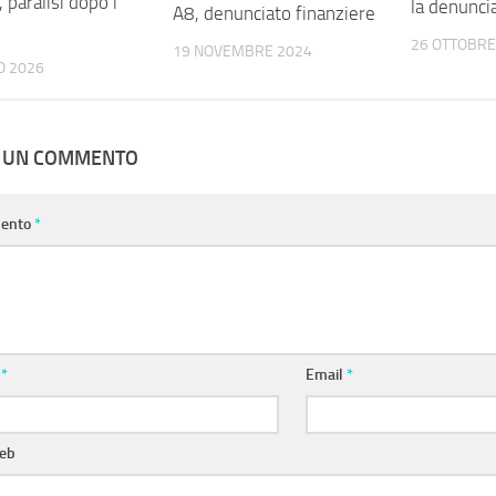
paralisi dopo i
la denunci
A8, denunciato finanziere
26 OTTOBRE
19 NOVEMBRE 2024
O 2026
A UN COMMENTO
ento
*
e
*
Email
*
web