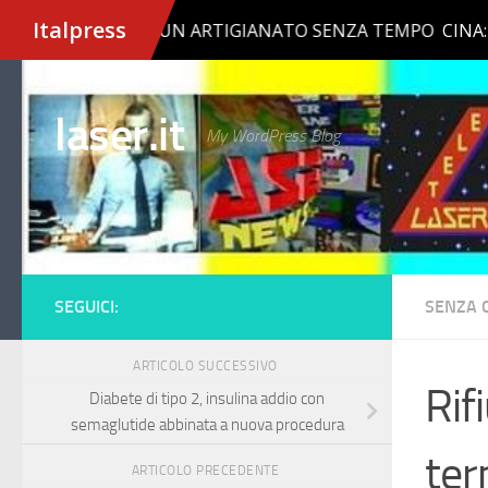
Salta al contenuto
laser.it
My WordPress Blog
SEGUICI:
SENZA 
ARTICOLO SUCCESSIVO
Rif
Diabete di tipo 2, insulina addio con
semaglutide abbinata a nuova procedura
ter
ARTICOLO PRECEDENTE