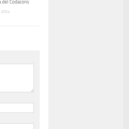
a del Codacons
 2024