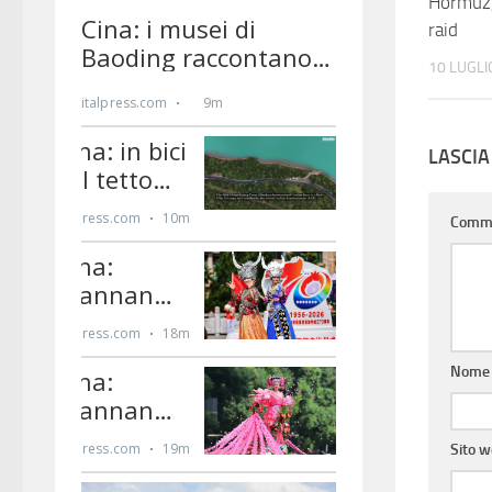
Hormuz, 
raid
10 LUGLI
LASCI
Comm
Nom
Sito 