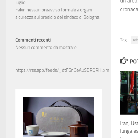
un'area
luglio
cronac
Fakir, nessun preavviso formale a organi
sicurezza sul presidio del sindaco di Bologna
Tag:
Commenti recenti
ad
Nessun commento da mostrare.
PO
https://rss.app/feeds/_dtFGnGeA0SDRQRHi.xml
Iran, Us
lunga es