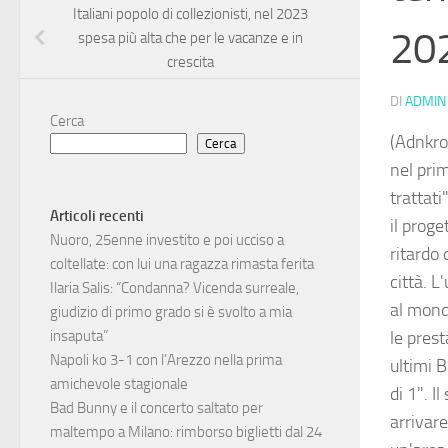
Italiani popolo di collezionisti, nel 2023
20
spesa più alta che per le vacanze e in
crescita
DI
ADMIN
Cerca
(Adnkron
Cerca
nel pri
trattati
Articoli recenti
il prog
Nuoro, 25enne investito e poi ucciso a
ritardo 
coltellate: con lui una ragazza rimasta ferita
città. L
Ilaria Salis: “Condanna? Vicenda surreale,
al mond
giudizio di primo grado si è svolto a mia
le prest
insaputa”
Napoli ko 3-1 con l’Arezzo nella prima
ultimi B
amichevole stagionale
di 1". I
Bad Bunny e il concerto saltato per
arrivare
maltempo a Milano: rimborso biglietti dal 24