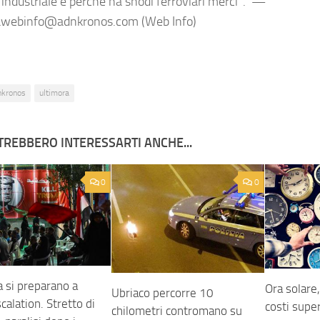
 industriale e perché ha snodi ferroviari merci". —
awebinfo@adnkronos.com (Web Info)
nkronos
ultimora
TREBBERO INTERESSARTI ANCHE...
0
0
a si preparano a
Ora solare,
Ubriaco percorre 10
calation. Stretto di
costi super
chilometri contromano su