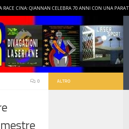
0
ALTRO
re
rimestre