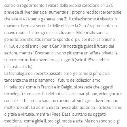
controlla regolarmente il valore della propria collezione e il 32%
prevede di rivenderla per aumentare il proprio reddito (percentuale
che sale al 42% per la generazione Z). Il collezionismo è vissuto in
maniera diversa a seconda delle età: per la Gen Z rappresenta un
nuovo modo di interagire e socializzare; i Millennials sono la
generazione che attualmente spende di più per il collezionismo
(1.450 euro all’anno); per la Gen X la nostalgia guida il futuro del
settore; mentre i Boomer lo vivono più come un ‘affare privato’ e
sono meno inclini a rivendere gli oggetti (solo il 15% sarebbe
disposto a farlo).
La tecnologia del recente passato emerge come la principale
tendenza che sta plasmando il futuro del collezionismo.
In Italia, così come in Francia e in Belgio, si prevede che oggetti
tecnologici come vecchi telefoni cellulari, smartphone, videogiochi e
console – che presto saranno considerati vintage – diventeranno
molto ricercati. La Germania sta invece abbracciando il collezionismo
digitale e virtuale, mentre i Paesi Bassi puntano su oggetti
tradizionali come gioielli, orologi, moda e arte. Ma non sono solo gli