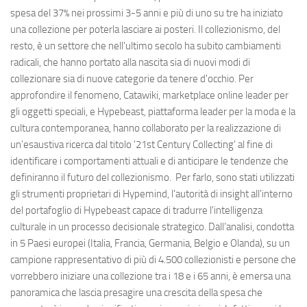
spesa del 37% nei prossimi 3-5 anni e più di uno su tre ha iniziato
una collezione per poterla lasciare ai posteri. Il collezionismo, del
resto, è un settore che nell'ultimo secolo ha subito cambiamenti
radicali, che hanno portato alla nascita sia di nuovi modi di
collezionare sia di nuove categorie da tenere d'occhio. Per
approfondire il fenomeno, Catawiki, marketplace online leader per
gli oggetti speciali, e Hypebeast, piattaforma leader per la moda e la
cultura contemporanea, hanno collaborato per la realizzazione di
un’esaustiva ricerca dal titolo '21st Century Collecting' al fine di
identificare i comportamenti attuali e di anticipare le tendenze che
definiranno il futuro del collezionismo. Per farlo, sono stati utilizzati
gli strumenti proprietari di Hypemind, l'autorità di insight all'interno
del portafoglio di Hypebeast capace di tradurre l'intelligenza
culturale in un processo decisionale strategico. Dall’analisi, condotta
in 5 Paesi europei (Italia, Francia, Germania, Belgio e Olanda), su un
campione rappresentativo di più di 4.500 collezionisti e persone che
vorrebbero iniziare una collezione tra i 18 e i 65 anni, è emersa una
panoramica che lascia presagire una crescita della spesa che