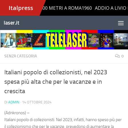
Salta al contenuto
laser.it
SENZA CATEGORIA
0
Italiani popolo di collezionisti, nel 2023
spesa più alta che per le vacanze e in
crescita
DI
ADMIN
·
14 OTTOBRE 2024
(Adnkronos) –
Italiani popolo di collezionisti. Nel 2023, infatti, hanno speso più per
il collezionismo che per le vacanze, prevedono di aumentare la