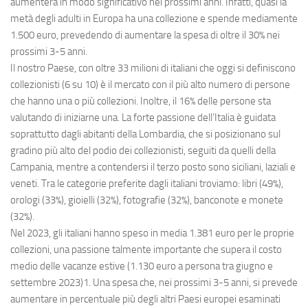
aumenterà in modo significativo nei prossimi anni. Infatti, quasi la
metà degli adulti in Europa ha una collezione e spende mediamente
1.500 euro, prevedendo di aumentare la spesa di oltre il 30% nei
prossimi 3-5 anni.
Il nostro Paese, con oltre 33 milioni di italiani che oggi si definiscono
collezionisti (6 su 10) è il mercato con il più alto numero di persone
che hanno una o più collezioni. Inoltre, il 16% delle persone sta
valutando di iniziarne una. La forte passione dell’Italia è guidata
soprattutto dagli abitanti della Lombardia, che si posizionano sul
gradino più alto del podio dei collezionisti, seguiti da quelli della
Campania, mentre a contendersi il terzo posto sono siciliani, laziali e
veneti. Tra le categorie preferite dagli italiani troviamo: libri (49%),
orologi (33%), gioielli (32%), fotografie (32%), banconote e monete
(32%).
Nel 2023, gli italiani hanno speso in media 1.381 euro per le proprie
collezioni, una passione talmente importante che supera il costo
medio delle vacanze estive (1.130 euro a persona tra giugno e
settembre 2023)1. Una spesa che, nei prossimi 3-5 anni, si prevede
aumentare in percentuale più degli altri Paesi europei esaminati