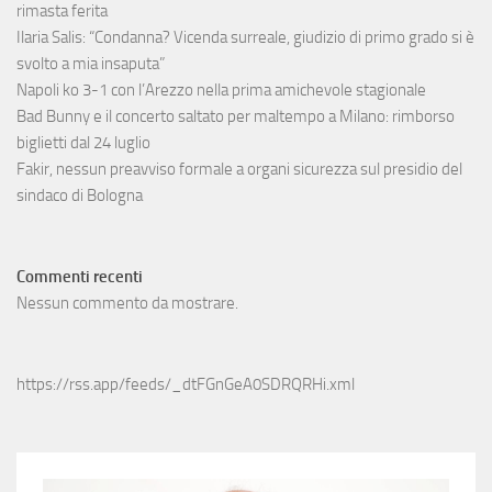
rimasta ferita
Ilaria Salis: “Condanna? Vicenda surreale, giudizio di primo grado si è
svolto a mia insaputa”
Napoli ko 3-1 con l’Arezzo nella prima amichevole stagionale
Bad Bunny e il concerto saltato per maltempo a Milano: rimborso
biglietti dal 24 luglio
Fakir, nessun preavviso formale a organi sicurezza sul presidio del
sindaco di Bologna
Commenti recenti
Nessun commento da mostrare.
https://rss.app/feeds/_dtFGnGeA0SDRQRHi.xml