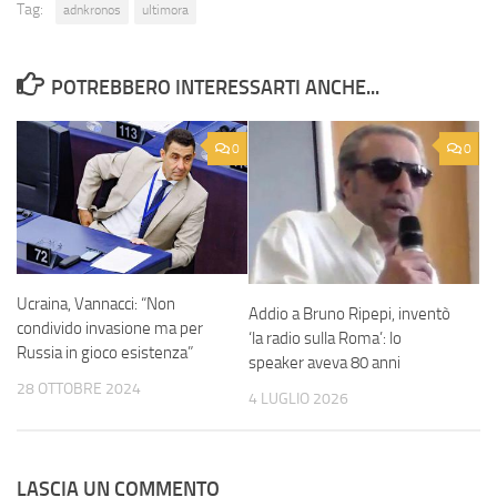
Tag:
adnkronos
ultimora
POTREBBERO INTERESSARTI ANCHE...
0
0
Ucraina, Vannacci: “Non
Addio a Bruno Ripepi, inventò
condivido invasione ma per
‘la radio sulla Roma’: lo
Russia in gioco esistenza”
speaker aveva 80 anni
28 OTTOBRE 2024
4 LUGLIO 2026
LASCIA UN COMMENTO