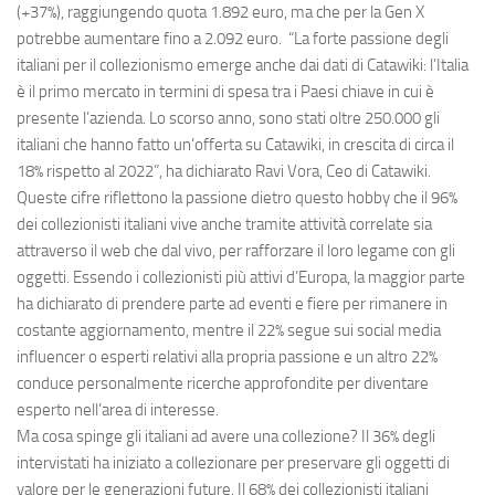
(+37%), raggiungendo quota 1.892 euro, ma che per la Gen X
potrebbe aumentare fino a 2.092 euro. “La forte passione degli
italiani per il collezionismo emerge anche dai dati di Catawiki: l’Italia
è il primo mercato in termini di spesa tra i Paesi chiave in cui è
presente l’azienda. Lo scorso anno, sono stati oltre 250.000 gli
italiani che hanno fatto un’offerta su Catawiki, in crescita di circa il
18% rispetto al 2022”, ha dichiarato Ravi Vora, Ceo di Catawiki.
Queste cifre riflettono la passione dietro questo hobby che il 96%
dei collezionisti italiani vive anche tramite attività correlate sia
attraverso il web che dal vivo, per rafforzare il loro legame con gli
oggetti. Essendo i collezionisti più attivi d’Europa, la maggior parte
ha dichiarato di prendere parte ad eventi e fiere per rimanere in
costante aggiornamento, mentre il 22% segue sui social media
influencer o esperti relativi alla propria passione e un altro 22%
conduce personalmente ricerche approfondite per diventare
esperto nell’area di interesse.
Ma cosa spinge gli italiani ad avere una collezione? Il 36% degli
intervistati ha iniziato a collezionare per preservare gli oggetti di
valore per le generazioni future. Il 68% dei collezionisti italiani