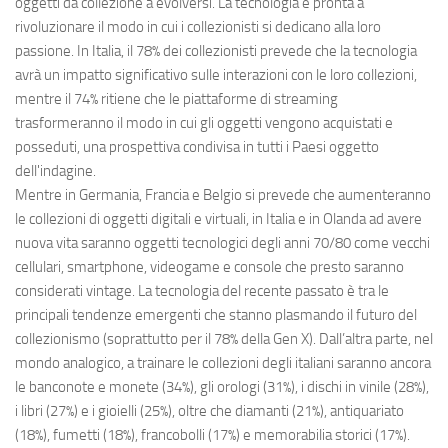
oggetti da collezione a evolversi. La tecnologia è pronta a
rivoluzionare il modo in cui i collezionisti si dedicano alla loro
passione. In Italia, il 78% dei collezionisti prevede che la tecnologia
avrà un impatto significativo sulle interazioni con le loro collezioni,
mentre il 74% ritiene che le piattaforme di streaming
trasformeranno il modo in cui gli oggetti vengono acquistati e
posseduti, una prospettiva condivisa in tutti i Paesi oggetto
dell'indagine.
Mentre in Germania, Francia e Belgio si prevede che aumenteranno
le collezioni di oggetti digitali e virtuali, in Italia e in Olanda ad avere
nuova vita saranno oggetti tecnologici degli anni 70/80 come vecchi
cellulari, smartphone, videogame e console che presto saranno
considerati vintage. La tecnologia del recente passato è tra le
principali tendenze emergenti che stanno plasmando il futuro del
collezionismo (soprattutto per il 78% della Gen X). Dall’altra parte, nel
mondo analogico, a trainare le collezioni degli italiani saranno ancora
le banconote e monete (34%), gli orologi (31%), i dischi in vinile (28%),
i libri (27%) e i gioielli (25%), oltre che diamanti (21%), antiquariato
(18%), fumetti (18%), francobolli (17%) e memorabilia storici (17%).